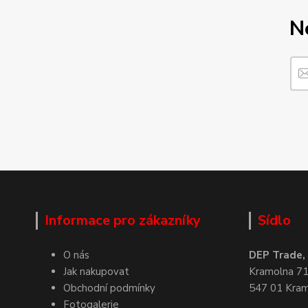
N
Informace pro zákazníky
Sídlo
O nás
DEP Trade, s
Jak nakupovat
Kramolna 7
Obchodní podmínky
547 01 Kra
Fotogalerie