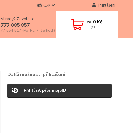
Přihlášení
CZK
 si rady? Zavolejte.
za
0 Kč
 777 085 857
77 664 517 (Po-Pá, 7-15 hod.)
Další možnosti přihlášení
Přihlásit přes mojeID