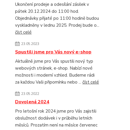
Ukončení prodeje a odesílání zásilek v
pátek 20.12.2024 do 11:00 hod.
Objednávky přijaté po 11:00 hodině budou
vyskladněny v lednu 2025. Prodej bude o...
číst celé
23.05.2023
Spustili jsme pro Vás nový e-shop
Aktuálně jsme pro Vás spustili nový typ
webových stránek, e-shop. Nabízí nové
možnosti i moderní vzhled. Budeme rádi
za každou Vaši připomínku nebo ...
číst celé
23.05.2022
Dovolená 2024
Pro letošní rok 2024 jsme pro Vás zajistili
obslužnost dodávek i v průběhu letních
měsíců. Prozatím není na měsíce červenec