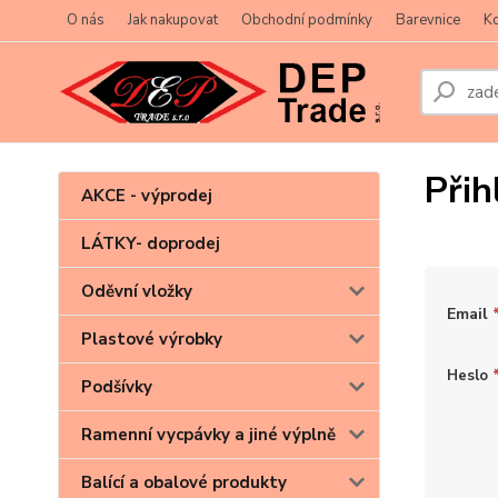
O nás
Jak nakupovat
Obchodní podmínky
Barevnice
Ko
Přih
AKCE - výprodej
LÁTKY- doprodej
Oděvní vložky
Email
Plastové výrobky
Heslo
Podšívky
Ramenní vycpávky a jiné výplně
Balící a obalové produkty