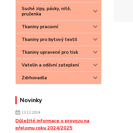
Suché zipy, pásky, nitě,
pruženka
Tkaniny pracovní
Tkaniny pro bytový textil
Tkaniny upravené pro tisk
Vatelín a oděvní zateplení
Zdrhovadla
Novinky
13.12.2024
Důležité informace o provozu na
přelomu roku 2024/2025