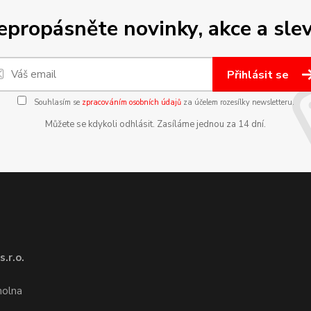
epropásněte novinky, akce a slev
Přihlásit se
Souhlasím se
zpracováním osobních údajů
za účelem rozesílky newsletteru.
Můžete se kdykoli odhlásit. Zasíláme jednou za 14 dní.
.r.o.
1
molna