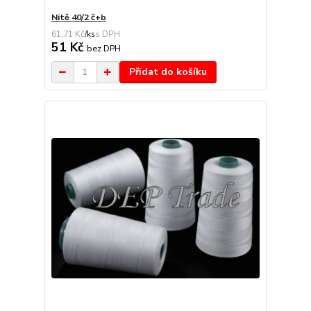
Nitě 40/2 č+b
61,71 Kč
/
ks
51 Kč
bez DPH
Přidat do košíku