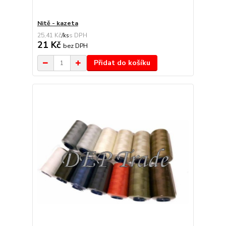
Nitě - kazeta
25,41 Kč
/
ks
21 Kč
bez DPH
Přidat do košíku