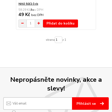
Nitě 50/2 č+b
59,29 Kč
/
ks
49 Kč
bez DPH
Přidat do košíku
strana
z 1
Nepropásněte novinky, akce a
slevy!
Přihlásit se