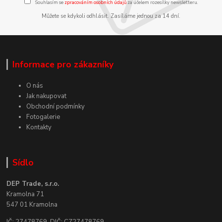
Souhlasím se
zpracováním osobních údajů
za účelem rozesílky newsletteru.
Můžete se kdykoli odhlásit. Zasíláme jednou za 14 dní.
Informace pro zákazníky
O nás
Jak nakupovat
Obchodní podmínky
Fotogalerie
Kontakty
Sídlo
DEP Trade, s.r.o.
Kramolna 71
547 01 Kramolna
IČ: 27478769, DIČ: CZ27478769