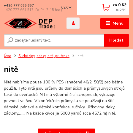
za
0 Kč
+420 777 085 857
CZK
+420 777 664 517 (Po-Pá, 7-15 hod.)
Menu
Hledat
Úvod
Suché zipy, pásky, nitě, pruženka
nitě
nitě
Nitě nabízíme pouze 100 % PES (značené 40/2, 50/2) pro běžné
použití. Tyto nitě jsou určeny do domácích a průmyslových strojů,
také do overlocků. Nit má výborné šicí schopnosti, vykazuje
pevnost ve švu. V konfekčním průmyslu se používají na šití
dámské, pánské a dětské konfekce, ručníky, lůžkoviny, deky,
záclony........ Na každé cívce je 5000 yardů (cca 4572 m) nitě.