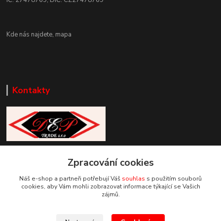
Kde nás najdete,
mapa
Kontakty
Zákaznická podpora DEP Trade
+420 777 085 857
Zpracování cookies
+420 777 664 517 (Po-Pá, 7-15 hod.)
Náš e-shop a partneři potřebují Váš
souhlas
s použitím souborů
cookies, aby Vám mohli zobrazovat informace týkající se Vašich
info@deptrade.cz
zájmů.