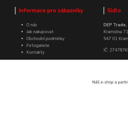
Informace pro zákazníky
Sídlo
O nás
DEP Trade, s
Jak nakupovat
Kramolna 7
Obchodní podmínky
547 01 Kra
Fotogalerie
IČ: 2747876
Kontakty
Kde nás naj
Náš e-shop a partn