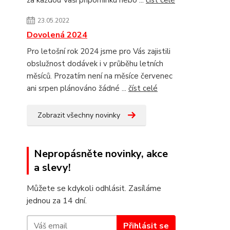
za každou Vaši připomínku nebo ...
číst celé
23.05.2022
Dovolená 2024
Pro letošní rok 2024 jsme pro Vás zajistili
obslužnost dodávek i v průběhu letních
měsíců. Prozatím není na měsíce červenec
ani srpen plánováno žádné ...
číst celé
Zobrazit všechny novinky
Nepropásněte novinky, akce
a slevy!
Můžete se kdykoli odhlásit. Zasíláme
jednou za 14 dní.
Přihlásit se