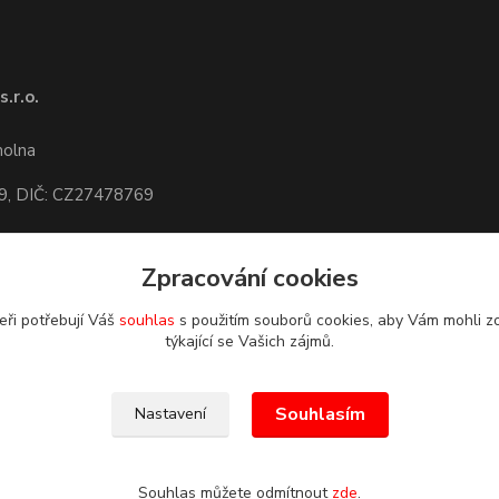
.r.o.
1
molna
9, DIČ: CZ27478769
Zpracování cookies
dete,
mapa
eři potřebují Váš
souhlas
s použitím souborů cookies, aby Vám mohli z
týkající se Vašich zájmů.
Souhlasím
Nastavení
Souhlas můžete odmítnout
zde
.