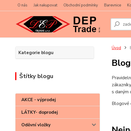
O nás
Jak nakupovat
Obchodní podmínky
Barevnice
Ko
Úvod
Kategorie blogu
Blog
Štítky blogu
Pravideln
zákazníky
s daným o
AKCE - výprodej
Blogové č
LÁTKY- doprodej
Oděvní vložky
Nejn