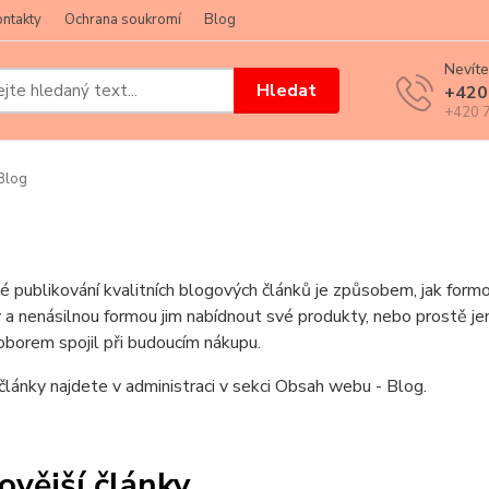
ntakty
Ochrana soukromí
Blog
Nevíte
Hledat
+420
+420 7
Blog
é publikování kvalitních blogových článků je způsobem, jak for
 a nenásilnou formou jim nabídnout své produkty, nebo prostě jen
borem spojil při budoucím nákupu.
lánky najdete v administraci v sekci Obsah webu - Blog.
ovější články