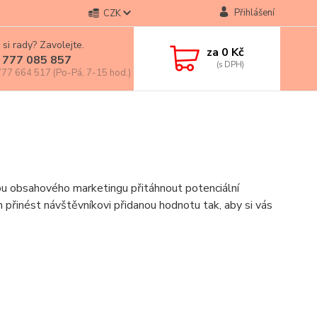
Přihlášení
CZK
 si rady? Zavolejte.
za
0 Kč
 777 085 857
77 664 517 (Po-Pá, 7-15 hod.)
mou obsahového marketingu přitáhnout potenciální
 přinést návštěvníkovi přidanou hodnotu tak, aby si vás