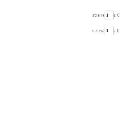
strana
z 0
strana
z 0