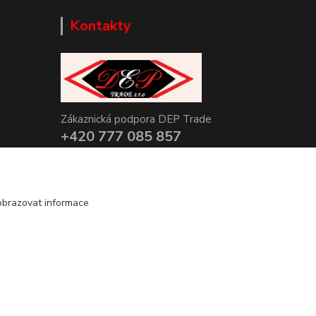
Kontakty
Zákaznická podpora DEP Trade
+420 777 085 857
+420 777 664 517 (Po-Pá, 7-15 hod.)
info@deptrade.cz
obrazovat informace
Vytvořeno na
Eshop-rychle.cz