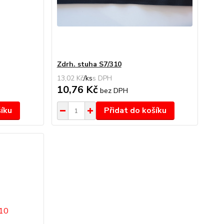
Zdrh. stuha S7/310
13,02 Kč
/
ks
10,76 Kč
bez DPH
šíku
Přidat do košíku