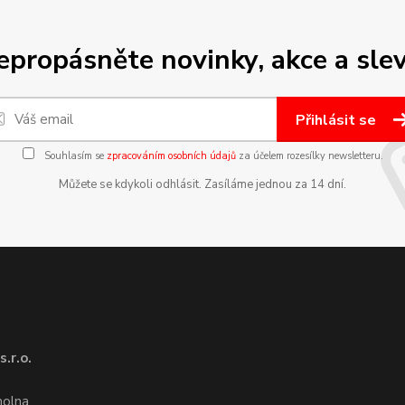
epropásněte novinky, akce a slev
Přihlásit se
Souhlasím se
zpracováním osobních údajů
za účelem rozesílky newsletteru.
Můžete se kdykoli odhlásit. Zasíláme jednou za 14 dní.
.r.o.
1
molna