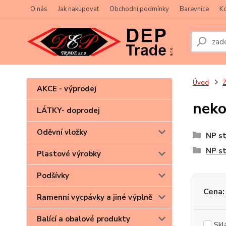
O nás
Jak nakupovat
Obchodní podmínky
Barevnice
Ko
Úvod
Z
AKCE - výprodej
neko
LÁTKY- doprodej
Oděvní vložky
NP st
NP st
Plastové výrobky
Podšívky
Cena:
Ramenní vycpávky a jiné výplně
Balící a obalové produkty
Skl