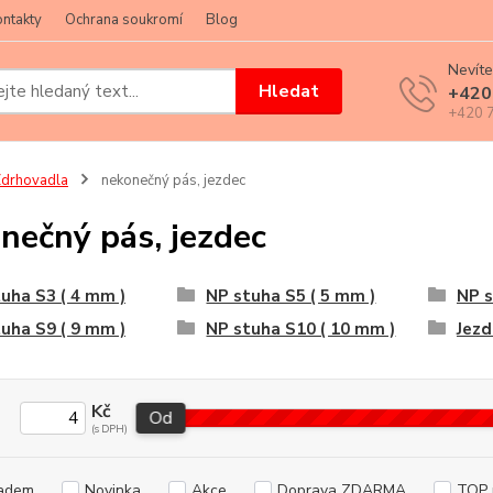
ntakty
Ochrana soukromí
Blog
Nevíte
Hledat
+420
+420 7
drhovadla
nekonečný pás, jezdec
nečný pás, jezdec
uha S3 ( 4 mm )
NP stuha S5 ( 5 mm )
NP s
uha S9 ( 9 mm )
NP stuha S10 ( 10 mm )
Jezd
Kč
Od
adem
Novinka
Akce
Doprava ZDARMA
TOP 