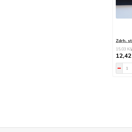
Zdrh. s
15,03 Kč
12,42