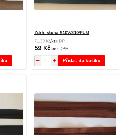
Zdrh. stuha S10V/310/PUM
71,39 Kč
/
ks
59 Kč
bez DPH
šíku
Přidat do košíku