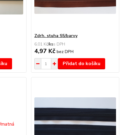
Zdrh. stuha S5/barvy
6,01 Kč
/
ks
4,97 Kč
bez DPH
šíku
Přidat do košíku