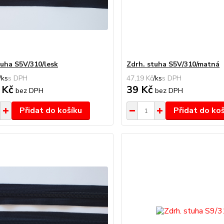
tuha S5V/310/lesk
Zdrh. stuha S5V/310/matná
/
ks
47,19 Kč
/
ks
 Kč
39 Kč
bez DPH
bez DPH
Přidat do košíku
Přidat do ko