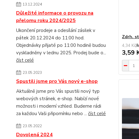
13.12.2024
Důležité informace o provozu na
přelomu roku 2024/2025
Ukončení prodeje a odesílání zásilek v
Zdrh. s
pátek 20.12.2024 do 11:00 hod.
Objednávky přijaté po 11:00 hodině budou
4,34 Kč
/
3,59 
vyskladněny v lednu 2025. Prodej bude o...
číst celé
23.05.2023
Spustili jsme pro Vás nový e-shop
Aktuálně jsme pro Vás spustili nový typ
webových stránek, e-shop. Nabízí nové
možnosti i moderní vzhled. Budeme rádi
za každou Vaši připomínku nebo ...
číst celé
23.05.2022
Dovolená 2024