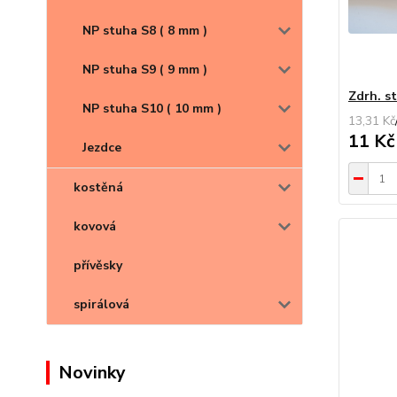
NP stuha S8 ( 8 mm )
NP stuha S9 ( 9 mm )
Zdrh. s
NP stuha S10 ( 10 mm )
13,31 Kč
11 K
Jezdce
kostěná
kovová
přívěsky
spirálová
Novinky