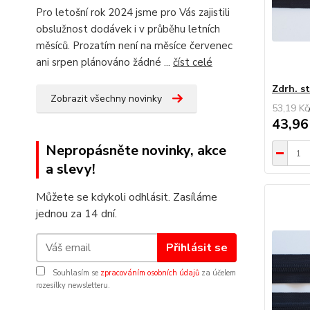
Pro letošní rok 2024 jsme pro Vás zajistili
obslužnost dodávek i v průběhu letních
měsíců. Prozatím není na měsíce červenec
ani srpen plánováno žádné ...
číst celé
Zdrh. s
Zobrazit všechny novinky
53,19 Kč
43,96
Nepropásněte novinky, akce
a slevy!
Můžete se kdykoli odhlásit. Zasíláme
jednou za 14 dní.
Přihlásit se
Souhlasím se
zpracováním osobních údajů
za účelem
rozesílky newsletteru.