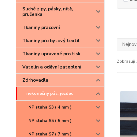
Suché zipy, pásky, nitě,
pruženka
Tkaniny pracovní
Tkaniny pro bytový textil
Nejnově
Tkaniny upravené pro tisk
Zobrazuji 
Vatelín a oděvní zateplení
Zdrhovadla
nekonečný pás, jezdec
NP stuha S3 ( 4 mm )
NP stuha S5 ( 5 mm )
NP stuha S7 ( 7 mm )