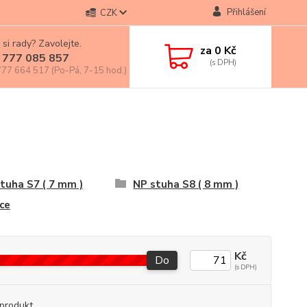
Přihlášení
CZK
 si rady? Zavolejte.
za
0 Kč
 777 085 857
77 664 517 (Po-Pá, 7-15 hod.)
tuha S7 ( 7 mm )
NP stuha S8 ( 8 mm )
ce
Kč
Do
produkt