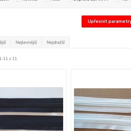
Upřesnit parametr
jší
Nejlevnější
Nejdražší
1-11 z 11