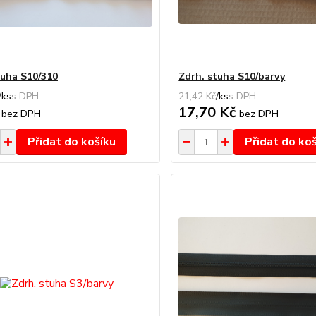
tuha S10/310
Zdrh. stuha S10/barvy
/
ks
21,42 Kč
/
ks
č
17,70 Kč
bez DPH
bez DPH
Přidat do košíku
Přidat do ko