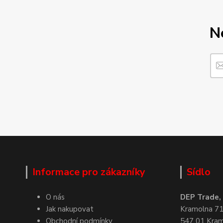
N
Informace pro zákazníky
Sídlo
O nás
DEP Trade, s
Jak nakupovat
Kramolna 7
Obchodní podmínky
547 01 Kra