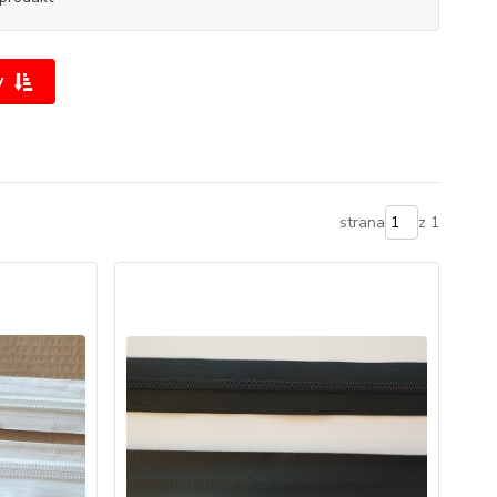
y
strana
z 1