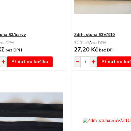
tuha S3/barvy
Zdrh. stuha S3V/310
ks
32,91 Kč
/
ks
Kč
27,20 Kč
bez DPH
bez DPH
Přidat do košíku
Přidat do ko