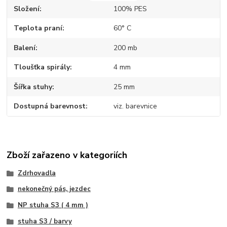
Složení
100% PES
Teplota praní
60° C
Balení
200 mb
Tloušťka spirály
4 mm
Šířka stuhy
25 mm
Dostupná barevnost
viz. barevnice
Zboží zařazeno v kategoriích
Zdrhovadla
nekonečný pás, jezdec
NP stuha S3 ( 4 mm )
stuha S3 / barvy