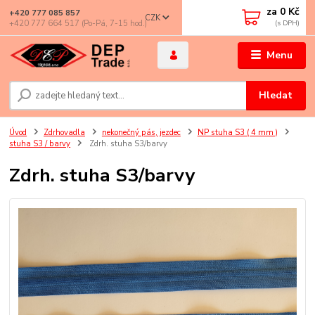
za
0 Kč
+420 777 085 857
CZK
+420 777 664 517 (Po-Pá, 7-15 hod.)
Menu
Hledat
Úvod
Zdrhovadla
nekonečný pás, jezdec
NP stuha S3 ( 4 mm )
stuha S3 / barvy
Zdrh. stuha S3/barvy
Zdrh. stuha S3/barvy