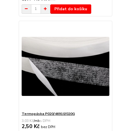
Přidat do košíku
Termopáska P020/46910/020G
3,03 Kč
/
mb
2,50 Kč
bez DPH