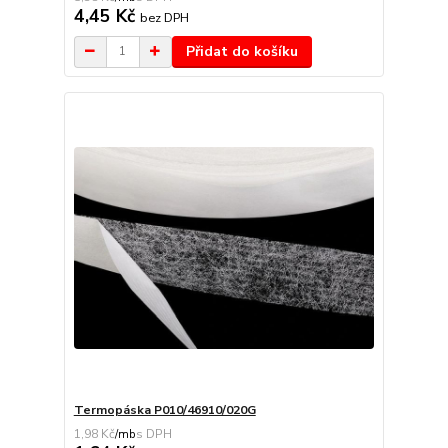
4,45 Kč
bez DPH
Přidat do košíku
Termopáska P010/46910/020G
1,98 Kč
/
mb