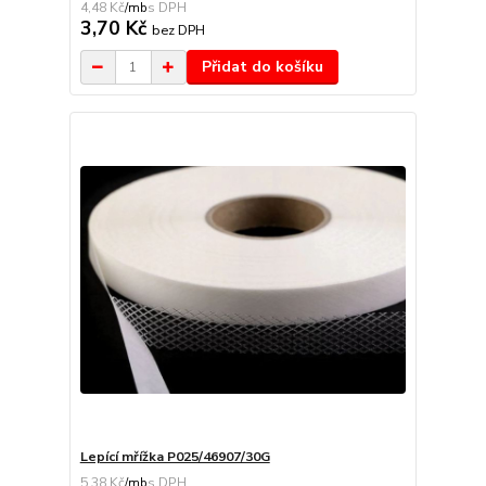
4,48 Kč
/
mb
3,70 Kč
bez DPH
Přidat do košíku
Lepící mřížka P025/46907/30G
5,38 Kč
/
mb