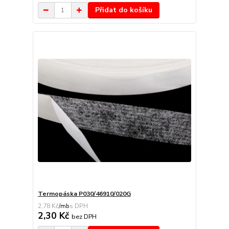
Přidat do košíku
Termopáska P030/46910/020G
2,78 Kč
/
mb
2,30 Kč
bez DPH