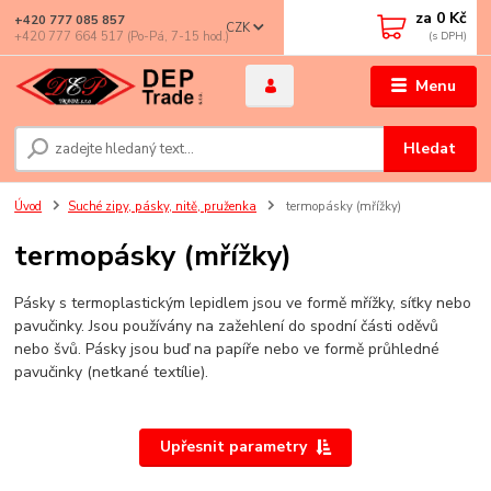
za
0 Kč
+420 777 085 857
CZK
+420 777 664 517 (Po-Pá, 7-15 hod.)
Menu
Hledat
Úvod
Suché zipy, pásky, nitě, pruženka
termopásky (mřížky)
termopásky (mřížky)
Pásky s termoplastickým lepidlem jsou ve formě mřížky, síťky nebo
pavučinky. Jsou používány na zažehlení do spodní části oděvů
nebo švů. Pásky jsou buď na papíře nebo ve formě průhledné
pavučinky (netkané textílie).
Upřesnit parametry