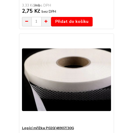
3,33 Kč
/
mb
2,75 Kč
bez DPH
Přidat do košíku
Lepící mřížka P020/46907/30G