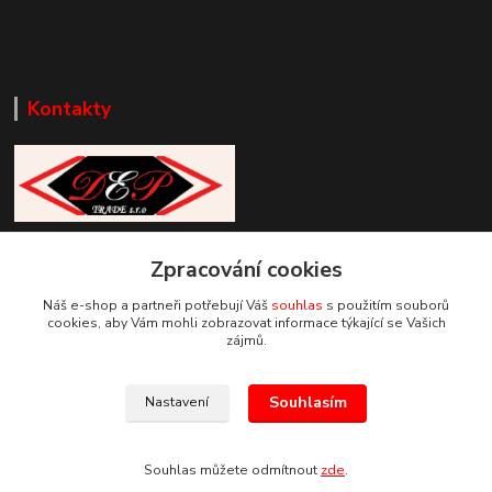
Kontakty
Zákaznická podpora DEP Trade
+420 777 085 857
Zpracování cookies
+420 777 664 517 (Po-Pá, 7-15 hod.)
Náš e-shop a partneři potřebují Váš
souhlas
s použitím souborů
cookies, aby Vám mohli zobrazovat informace týkající se Vašich
info@deptrade.cz
zájmů.
Souhlasím
Nastavení
Souhlas můžete odmítnout
zde
.
Vytvořeno na
Eshop-rychle.cz