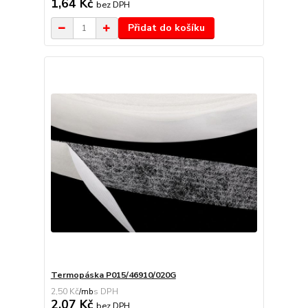
1,64 Kč
bez DPH
Přidat do košíku
Termopáska P015/46910/020G
2,50 Kč
/
mb
2,07 Kč
bez DPH