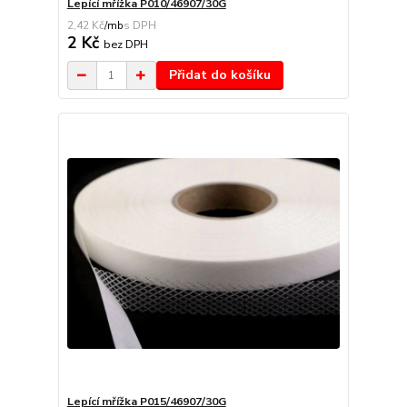
Lepící mřížka P010/46907/30G
2,42 Kč
/
mb
2 Kč
bez DPH
Přidat do košíku
Lepící mřížka P015/46907/30G