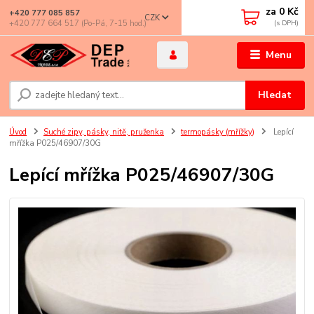
za
0 Kč
+420 777 085 857
CZK
+420 777 664 517 (Po-Pá, 7-15 hod.)
Menu
Hledat
Úvod
Suché zipy, pásky, nitě, pruženka
termopásky (mřížky)
Lepící
mřížka P025/46907/30G
Lepící mřížka P025/46907/30G