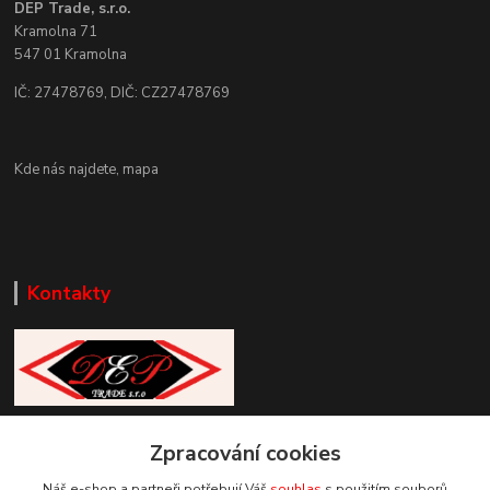
DEP Trade, s.r.o.
Kramolna 71
547 01 Kramolna
IČ: 27478769, DIČ: CZ27478769
Kde nás najdete,
mapa
Kontakty
Zákaznická podpora DEP Trade
Zpracování cookies
+420 777 085 857
+420 777 664 517 (Po-Pá, 7-15 hod.)
Náš e-shop a partneři potřebují Váš
souhlas
s použitím souborů