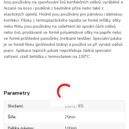
Jsou používány na zpevňování švů konfekčních oděvů, vyráběné a
řezané na koso i podélně z bavlněné příze nebo také z
elastických úpletů. Hodně jsou používány pro pánskou i dámskou
konfekci. Pásky z termoplastického lepidla ve formě mřížky, síťky
nebo filmu jsou používány na zažehlení do spodní části oděvů
nebo švů, prodávané ve formě polyamidové síťky na papíře nebo
ve formě průhledné pavučinky (netkané textílie). Specialní páska
je ve formě filmu (průhledné blány) a používá se při výrobě oděvů
jeans. Aplikace lepících pásek nepotřebuje žádná specialní
zařízení, stačí žehlička s termostatem na 130°C.
Parametry
Složení
100% PES
Šíře
25mm
Délka návinu
100mb