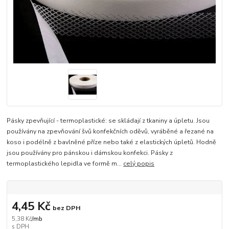
Pásky zpevňující - termoplastické: se skládají z tkaniny a úpletu. Jsou
používány na zpevňování švů konfekčních oděvů, vyráběné a řezané na
koso i podélně z bavlněné příze nebo také z elastických úpletů. Hodně
jsou používány pro pánskou i dámskou konfekci. Pásky z
termoplastického lepidla ve formě m...
celý popis
4,45 Kč
bez DPH
5,38 Kč
/
mb