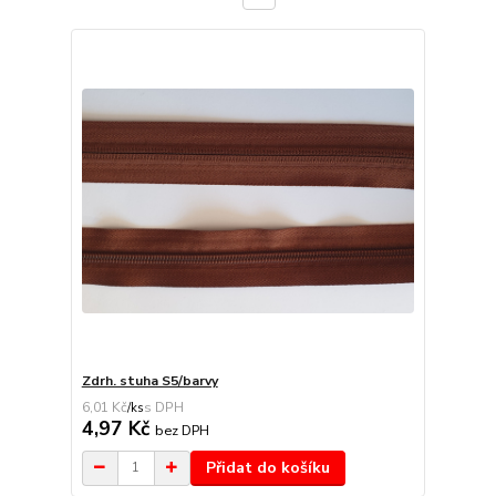
Zdrh. stuha S5/barvy
6,01 Kč
/
ks
4,97 Kč
bez DPH
Přidat do košíku