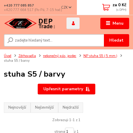
za
0 Kč
+420 777 085 857
CZK
+420 777 664 517 (Po-Pá, 7-15 hod.)
Menu
Hledat
Úvod
Zdrhovadla
nekonečný pás, jezdec
NP stuha S5 ( 5 mm )
stuha S5 / barvy
stuha S5 / barvy
Upřesnit parametry
Nejnovější
Nejlevnější
Nejdražší
Zobrazuji 1-1 z 1
strana
z 1