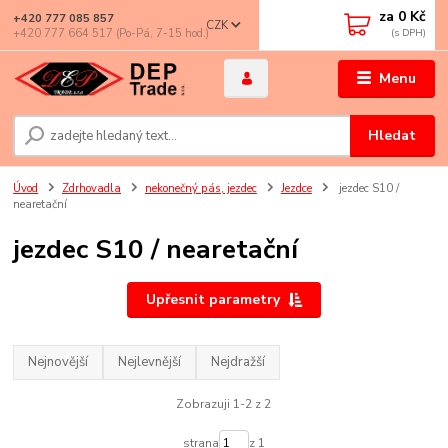
za
0 Kč
+420 777 085 857
CZK
+420 777 664 517 (Po-Pá, 7-15 hod.)
Menu
Hledat
Úvod
Zdrhovadla
nekonečný pás, jezdec
Jezdce
jezdec S10 /
nearetační
jezdec S10 / nearetační
Upřesnit parametry
Nejnovější
Nejlevnější
Nejdražší
Zobrazuji 1-2 z 2
strana
z 1