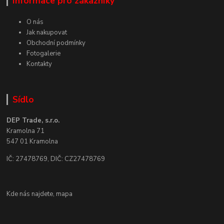
Informace pro zákazníky
O nás
Jak nakupovat
Obchodní podmínky
Fotogalerie
Kontakty
Sídlo
DEP Trade, s.r.o.
Kramolna 71
547 01 Kramolna
IČ: 27478769, DIČ: CZ27478769
Kde nás najdete,
mapa