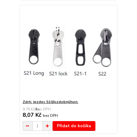
Zdrh. jezdec S10/ozdobný/non.
9,76 Kč
/
ks
8,07 Kč
bez DPH
Přidat do košíku