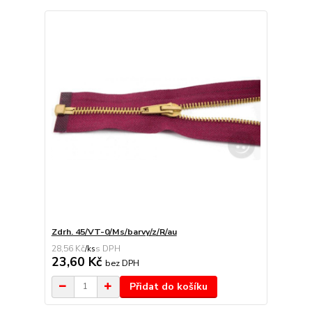
Zdrh. 45/VT-0/Ms/barvy/z/R/au
28,56 Kč
/
ks
23,60 Kč
bez DPH
Přidat do košíku