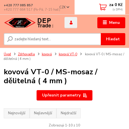
za
0 Kč
+420 777 085 857
CZK
+420 777 664 517 (Po-Pá, 7-15 hod.)
Menu
Hledat
Úvod
Zdrhovadla
kovová
kovová VT-0
kovová VT-0 / MS-mosaz /
dělitelná ( 4 mm )
kovová VT-0 / MS-mosaz /
dělitelná ( 4 mm )
Upřesnit parametry
Nejnovější
Nejlevnější
Nejdražší
Zobrazuji 1-10 z 10