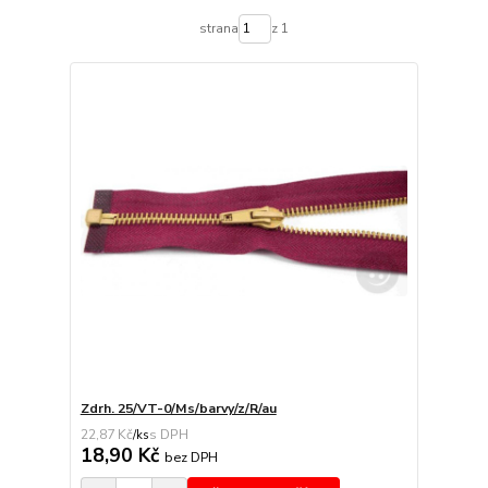
strana
z 1
Zdrh. 25/VT-0/Ms/barvy/z/R/au
22,87 Kč
/
ks
18,90 Kč
bez DPH