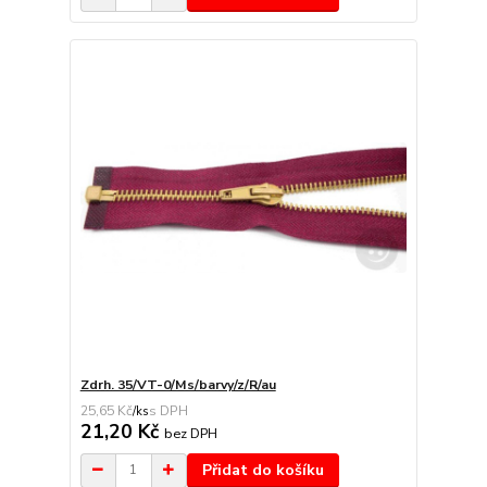
Zdrh. 35/VT-0/Ms/barvy/z/R/au
25,65 Kč
/
ks
21,20 Kč
bez DPH
Přidat do košíku