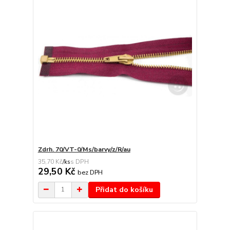
Zdrh. 70/VT-0/Ms/barvy/z/R/au
35,70 Kč
/
ks
29,50 Kč
bez DPH
Přidat do košíku