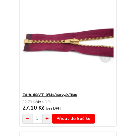
Zdrh. 60/VT-0/Ms/barvy/z/R/au
32,79 Kč
/
ks
27,10 Kč
bez DPH
Přidat do košíku