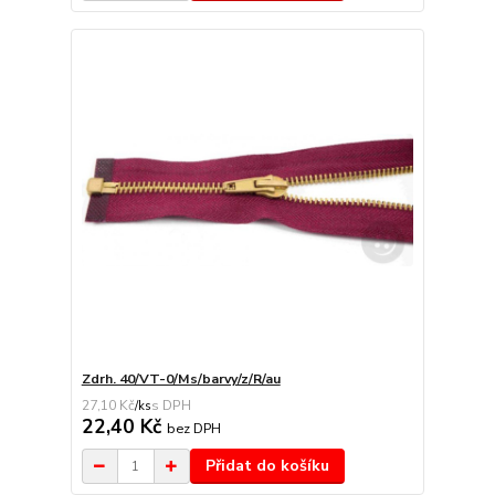
Zdrh. 40/VT-0/Ms/barvy/z/R/au
27,10 Kč
/
ks
22,40 Kč
bez DPH
Přidat do košíku