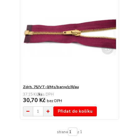
Zdrh. 75/VT-0/Ms/barvy/z/R/au
37,15 Kč
/
ks
30,70 Kč
bez DPH
Přidat do košíku
strana
z 1