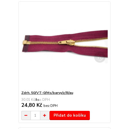
Zdrh. 50/VT-0/Ms/barvy/z/R/au
30,01 Kč
/
ks
24,80 Kč
bez DPH
Přidat do košíku