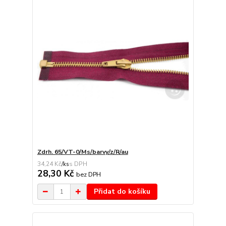
Zdrh. 65/VT-0/Ms/barvy/z/R/au
34,24 Kč
/
ks
28,30 Kč
bez DPH
Přidat do košíku