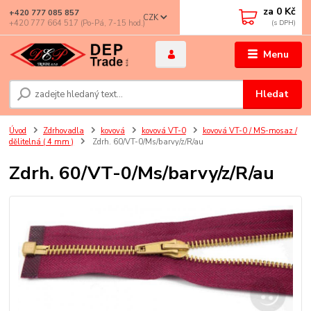
za
0 Kč
+420 777 085 857
CZK
+420 777 664 517 (Po-Pá, 7-15 hod.)
Menu
Hledat
Úvod
Zdrhovadla
kovová
kovová VT-0
kovová VT-0 / MS-mosaz /
dělitelná ( 4 mm )
Zdrh. 60/VT-0/Ms/barvy/z/R/au
Zdrh. 60/VT-0/Ms/barvy/z/R/au