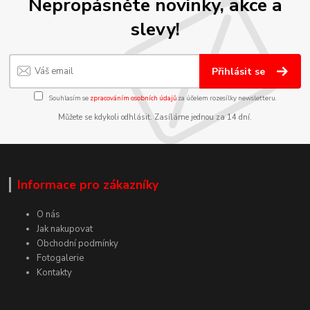
Nepropásněte novinky, akce a
slevy!
Přihlásit se
Souhlasím se
zpracováním osobních údajů
za účelem rozesílky newsletteru.
Můžete se kdykoli odhlásit. Zasíláme jednou za 14 dní.
Informace pro zákazníky
O nás
Jak nakupovat
Obchodní podmínky
Fotogalerie
Kontakty