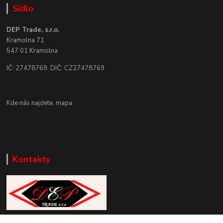
Sídlo
DEP Trade, s.r.o.
Kramolna 71
547 01 Kramolna
IČ: 27478769, DIČ: CZ27478769
Kde nás najdete,
mapa
Kontakty
Zákaznická podpora DEP Trade