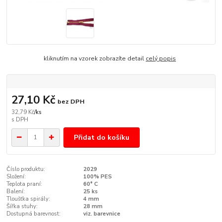
kliknutím na vzorek zobrazíte detail
celý popis
27,10 Kč
bez DPH
32,79 Kč
/
ks
Přidat do košíku
Číslo produktu:
2029
Složení:
100% PES
Teplota praní:
60° C
Balení:
25 ks
Tloušťka spirály:
4 mm
Šířka stuhy:
28 mm
Dostupná barevnost:
viz. barevnice