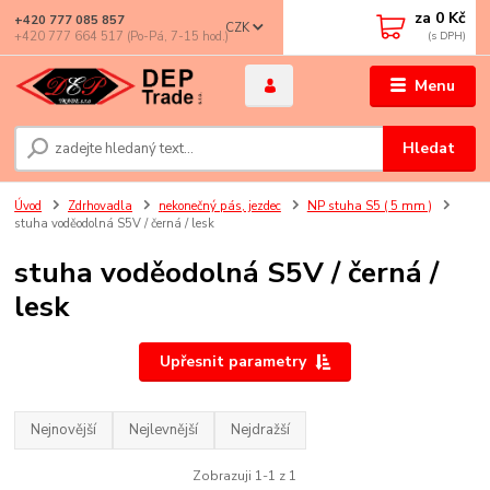
za
0 Kč
+420 777 085 857
CZK
+420 777 664 517 (Po-Pá, 7-15 hod.)
Menu
Hledat
Úvod
Zdrhovadla
nekonečný pás, jezdec
NP stuha S5 ( 5 mm )
stuha voděodolná S5V / černá / lesk
stuha voděodolná S5V / černá /
lesk
Upřesnit parametry
Nejnovější
Nejlevnější
Nejdražší
Zobrazuji 1-1 z 1