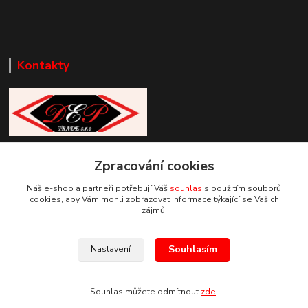
Kontakty
Zákaznická podpora DEP Trade
+420 777 085 857
Zpracování cookies
+420 777 664 517 (Po-Pá, 7-15 hod.)
Náš e-shop a partneři potřebují Váš
souhlas
s použitím souborů
cookies, aby Vám mohli zobrazovat informace týkající se Vašich
info@deptrade.cz
zájmů.
Souhlasím
Nastavení
Souhlas můžete odmítnout
zde
.
Vytvořeno na
Eshop-rychle.cz