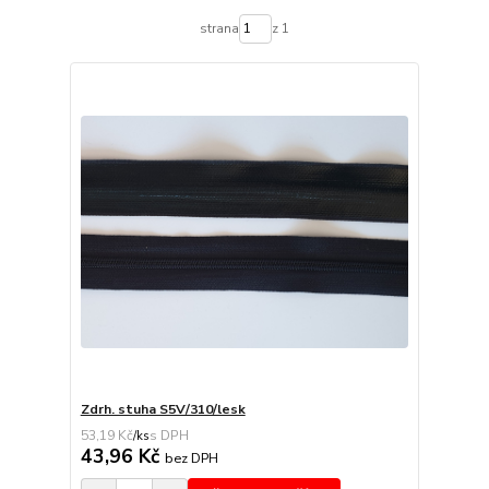
strana
z 1
Zdrh. stuha S5V/310/lesk
53,19 Kč
/
ks
43,96 Kč
bez DPH