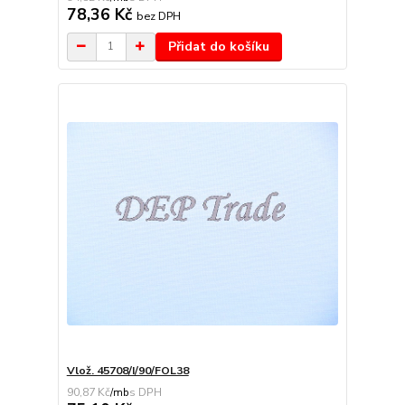
78,36 Kč
bez DPH
Přidat do košíku
Vlož. 45708/I/90/FOL38
90,87 Kč
/
mb