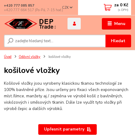
za
0 Kč
+420 777 085 857
CZK
+420 777 664 517 (Po-Pá, 7-15 hod.)
Menu
Hledat
Úvod
Oděvní vložky
košilové vložky
košilové vložky
Košilové vložky jsou vyrobeny klasickou tkanou technologií ze
100% bavlněné příze. Jsou určeny pro fixaci všech exponovaných
míst /límce, manžety aj./ zejména ve výrobě košil z bavlněných,
viskózových i směsových tkanin. Dále lze využít tyto vložky při
výrobě čepic a dalších výrobků.
Upřesnit parametry