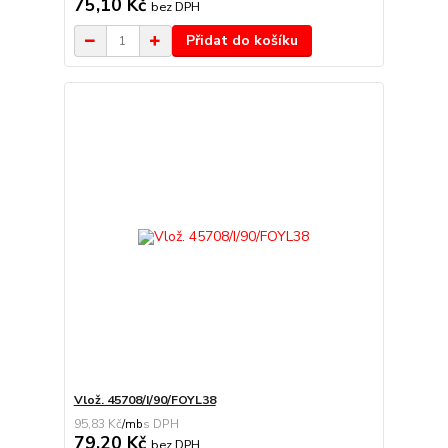
75,10 Kč
bez DPH
Přidat do košíku
Vlož. 45708/I/90/FOYL38
95,83 Kč
/
mb
79,20 Kč
bez DPH