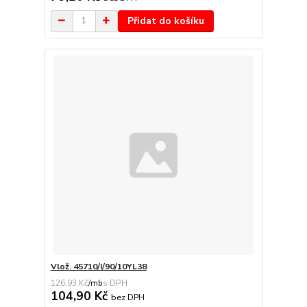
Přidat do košíku
Vlož. 45710/I/90/10YL38
126,93 Kč
/
mb
104,90 Kč
bez DPH