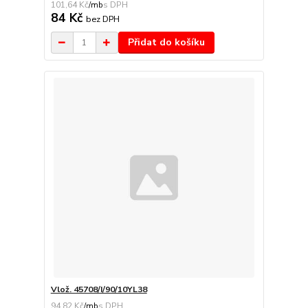
101,64 Kč
/
mb
84 Kč
bez DPH
Přidat do košíku
Vlož. 45708/I/90/10YL38
94,82 Kč
/
mb