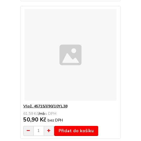
Vlož. 45715/I/90/10YL38
61,59 Kč
/
mb
50,90 Kč
bez DPH
Přidat do košíku