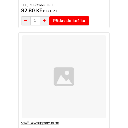
100,19 Kč
/
mb
82,80 Kč
bez DPH
Přidat do košíku
Vlož. 45708/I/90/10L38