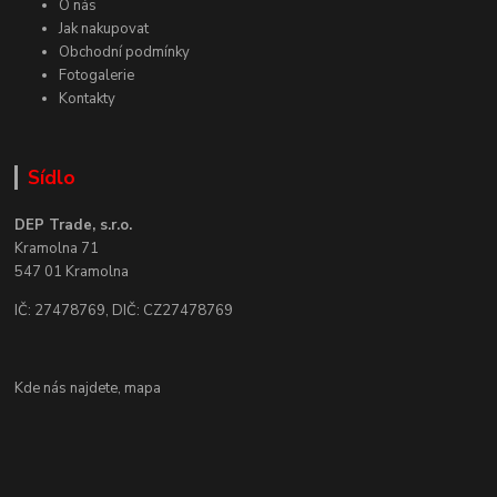
O nás
Jak nakupovat
Obchodní podmínky
Fotogalerie
Kontakty
Sídlo
DEP Trade, s.r.o.
Kramolna 71
547 01 Kramolna
IČ: 27478769, DIČ: CZ27478769
Kde nás najdete,
mapa