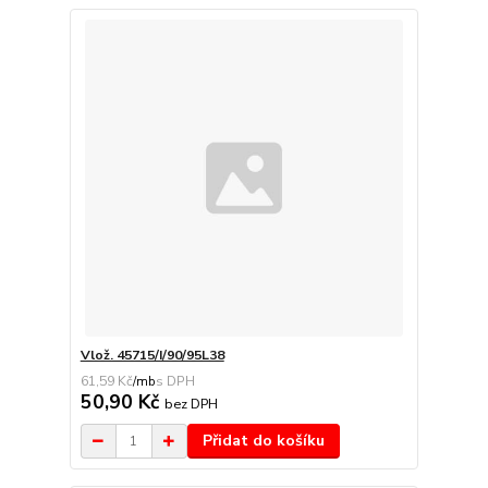
Vlož. 45715/I/90/95L38
61,59 Kč
/
mb
50,90 Kč
bez DPH
Přidat do košíku