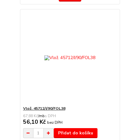
Vlož. 45712/I/90/FOL38
67,88 Kč
/
mb
56,10 Kč
bez DPH
Přidat do košíku