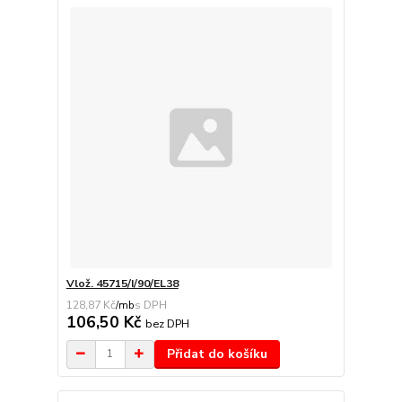
Vlož. 45715/I/90/EL38
128,87 Kč
/
mb
106,50 Kč
bez DPH
Přidat do košíku