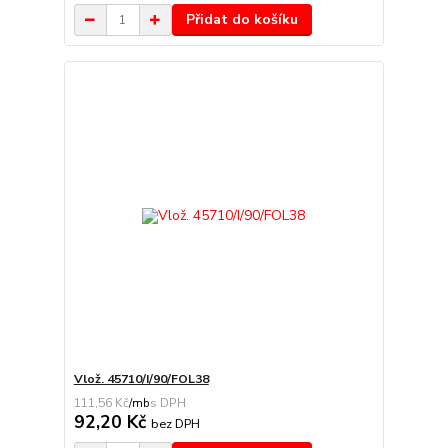
Přidat do košíku
Vlož. 45710/I/90/FOL38
111,56 Kč
/
mb
92,20 Kč
bez DPH