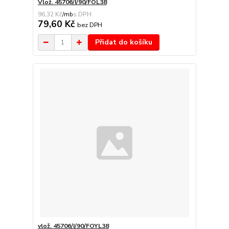
Vlož. 45706/I/90/FOL38
96,32 Kč
/
mb
79,60 Kč
bez DPH
Přidat do košíku
vlož. 45706/I/90/FOYL38