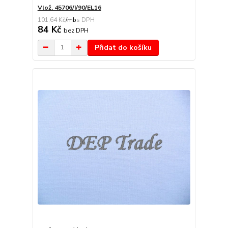
Vlož. 45706/I/90/EL16
101,64 Kč
/
mb
84 Kč
bez DPH
Přidat do košíku