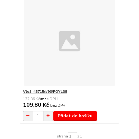
Vlož. 45715/I/90/FOYL38
132,86 Kč
/
mb
109,80 Kč
bez DPH
Přidat do košíku
strana
z 1