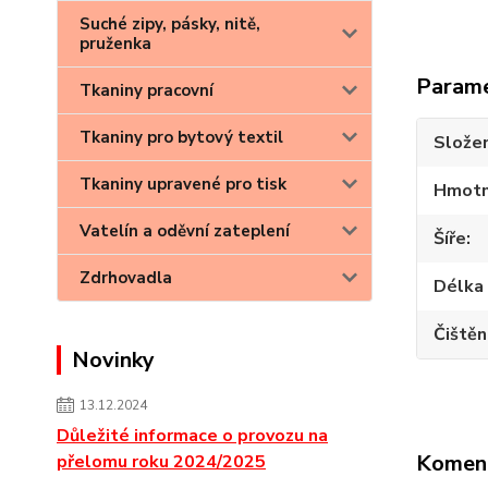
Suché zipy, pásky, nitě,
pruženka
Param
Tkaniny pracovní
Tkaniny pro bytový textil
Složen
Tkaniny upravené pro tisk
Hmotn
Vatelín a oděvní zateplení
Šíře
Zdrhovadla
Délka 
Čištěn
Novinky
13.12.2024
Důležité informace o provozu na
Komen
přelomu roku 2024/2025