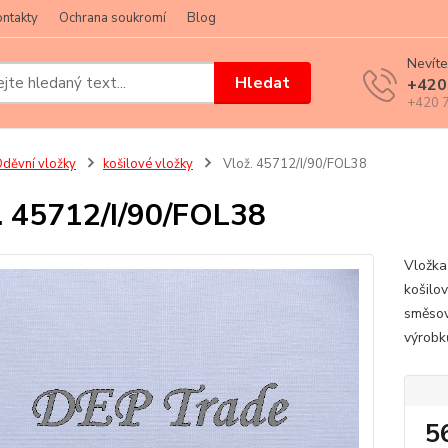
ntakty
Ochrana soukromí
Blog
Nevíte
Hledat
+420
+420 7
děvní vložky
košilové vložky
Vlož. 45712/I/90/FOL38
. 45712/I/90/FOL38
Vložka
košilo
směsov
výrobk
5