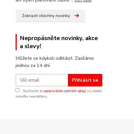
ani srpen plánováno žádné ...
číst celé
Zobrazit všechny novinky
Nepropásněte novinky, akce
a slevy!
Můžete se kdykoli odhlásit. Zasíláme
jednou za 14 dní.
Přihlásit se
Souhlasím se
zpracováním osobních údajů
za účelem
rozesílky newsletteru.