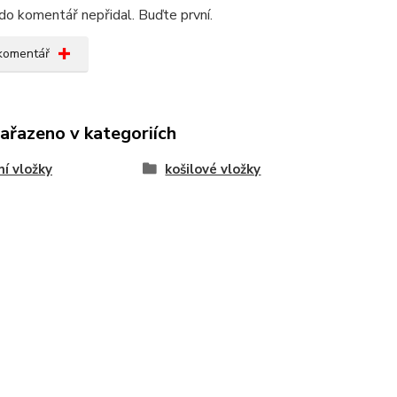
do komentář nepřidal. Buďte první.
 komentář
zařazeno v kategoriích
í vložky
košilové vložky