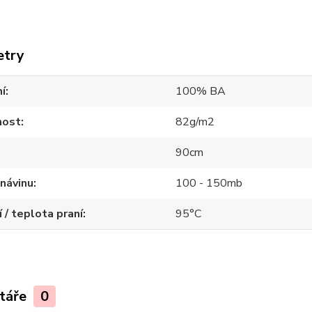
etry
í
100% BA
ost
82g/m2
90cm
návinu
100 - 150mb
í / teplota praní
95°C
táře
0