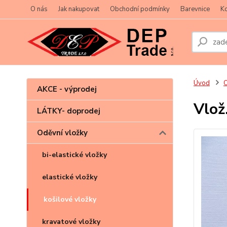
O nás
Jak nakupovat
Obchodní podmínky
Barevnice
Ko
Úvod
O
AKCE - výprodej
Vlož
LÁTKY- doprodej
Oděvní vložky
bi-elastické vložky
elastické vložky
košilové vložky
kravatové vložky