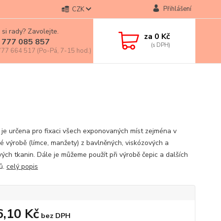
Přihlášení
CZK
 si rady? Zavolejte.
za
0 Kč
 777 085 857
77 664 517 (Po-Pá, 7-15 hod.)
 je určena pro fixaci všech exponovaných míst zejména v
vé výrobě (límce, manžety) z bavlněných, viskózových a
ých tkanin. Dále je můžeme použít při výrobě čepic a dalších
ů.
celý popis
6,10 Kč
bez DPH