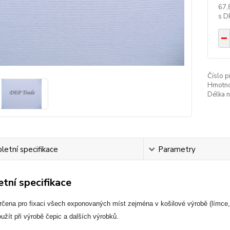
67,
Číslo p
Hmotno
Délka n
etní specifikace
Parametry
tní specifikace
určena pro fixaci všech exponovaných míst zejména v košilové výrobě (límce
žít při výrobě čepic a dalších výrobků.