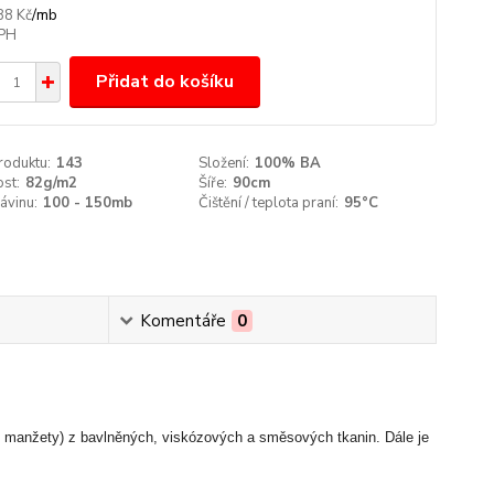
/
mb
88 Kč
Přidat do košíku
roduktu:
143
Složení:
100% BA
st:
82g/m2
Šíře:
90cm
ávinu:
100 - 150mb
Čištění / teplota praní:
95°C
Komentáře
0
, manžety) z bavlněných, viskózových a směsových tkanin. Dále je