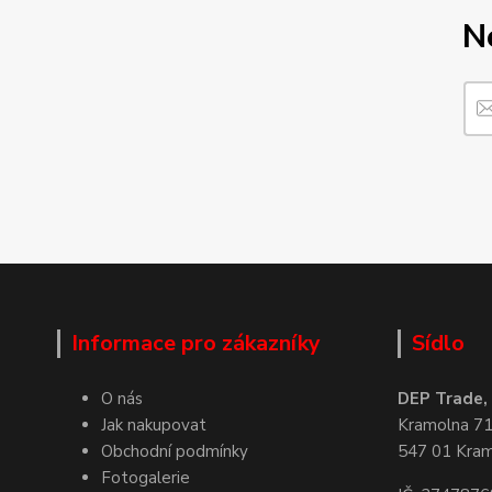
N
Informace pro zákazníky
Sídlo
O nás
DEP Trade, s
Jak nakupovat
Kramolna 7
Obchodní podmínky
547 01 Kra
Fotogalerie