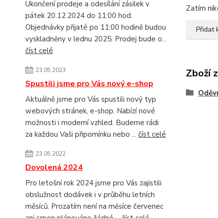
Ukončení prodeje a odesílání zásilek v
Zatím nik
pátek 20.12.2024 do 11:00 hod.
Objednávky přijaté po 11:00 hodině budou
Přidat
vyskladněny v lednu 2025. Prodej bude o...
číst celé
23.05.2023
Zboží 
Spustili jsme pro Vás nový e-shop
Oděvn
Aktuálně jsme pro Vás spustili nový typ
webových stránek, e-shop. Nabízí nové
možnosti i moderní vzhled. Budeme rádi
za každou Vaši připomínku nebo ...
číst celé
23.05.2022
Dovolená 2024
Pro letošní rok 2024 jsme pro Vás zajistili
obslužnost dodávek i v průběhu letních
měsíců. Prozatím není na měsíce červenec