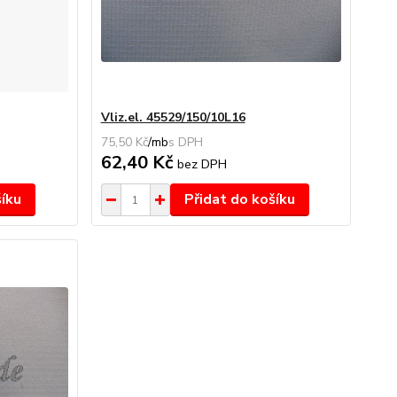
Vliz.el. 45529/150/10L16
75,50 Kč
/
mb
62,40 Kč
bez DPH
šíku
Přidat do košíku