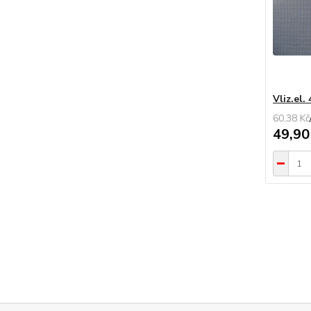
Vliz.el.
60,38 Kč
49,90