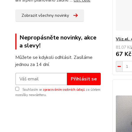
ani srpen plánováno žádné ...
číst celé
Zobrazit všechny novinky
Nepropásněte novinky, akce
Vliz.el.
a slevy!
81,07 Kč
67 K
Můžete se kdykoli odhlásit. Zasíláme
jednou za 14 dní.
Přihlásit se
Souhlasím se
zpracováním osobních údajů
za účelem
rozesílky newsletteru.