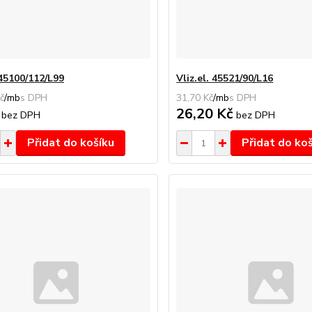
 45100/112/L99
Vliz.el. 45521/90/L16
č
/
mb
31,70 Kč
/
mb
č
26,20 Kč
bez DPH
bez DPH
Přidat do košíku
Přidat do ko