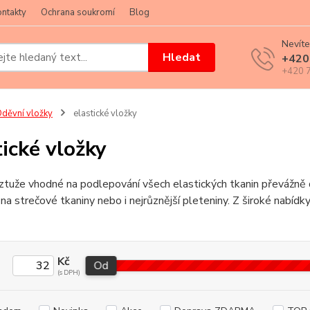
ntakty
Ochrana soukromí
Blog
Nevíte
Hledat
+420
+420 7
děvní vložky
elastické vložky
tické vložky
tuže vhodné na podlepování všech elastických tkanin převážně 
i na strečové tkaniny nebo i nejrůznější pleteniny. Z široké nabíd
Kč
Od