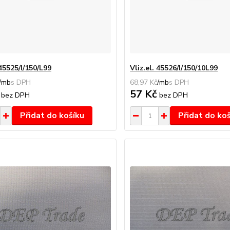
 45525/I/150/L99
Vliz.el. 45526/I/150/10L99
/
mb
68,97 Kč
/
mb
č
57 Kč
bez DPH
bez DPH
Přidat do košíku
Přidat do ko