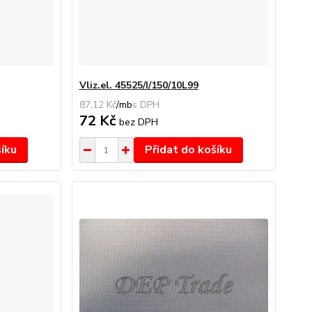
Vliz.el. 45525/I/150/10L99
87,12 Kč
/
mb
72 Kč
bez DPH
šíku
Přidat do košíku