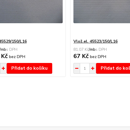
 45529/150/L16
Vlož.el. 45523/150/L16
/
mb
81,07 Kč
/
mb
 Kč
67 Kč
bez DPH
bez DPH
Přidat do košíku
Přidat do ko