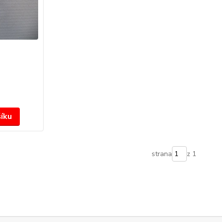
šíku
strana
z 1