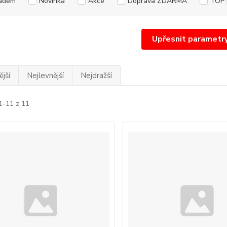
adem
Novinka
Akce
Doprava ZDARMA
TOP 
Upřesnit parametr
jší
Nejlevnější
Nejdražší
1-11 z 11