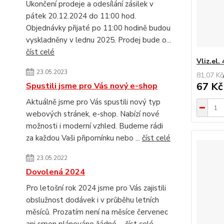
Ukončení prodeje a odesílání zásilek v
pátek 20.12.2024 do 11:00 hod.
Objednávky přijaté po 11:00 hodině budou
vyskladněny v lednu 2025. Prodej bude o...
číst celé
Vliz.el.
23.05.2023
81,07 Kč
67 K
Spustili jsme pro Vás nový e-shop
Aktuálně jsme pro Vás spustili nový typ
webových stránek, e-shop. Nabízí nové
možnosti i moderní vzhled. Budeme rádi
za každou Vaši připomínku nebo ...
číst celé
23.05.2022
Dovolená 2024
Pro letošní rok 2024 jsme pro Vás zajistili
obslužnost dodávek i v průběhu letních
měsíců. Prozatím není na měsíce červenec