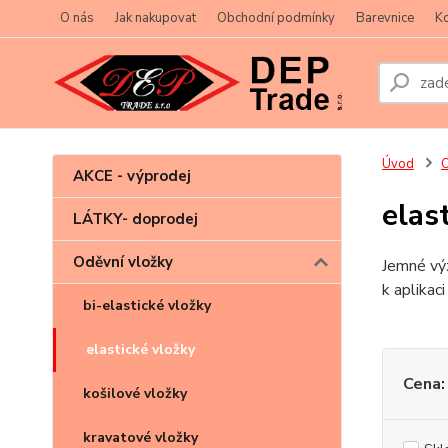
O nás
Jak nakupovat
Obchodní podmínky
Barevnice
Ko
Úvod
O
AKCE - výprodej
elas
LÁTKY- doprodej
Oděvní vložky
Jemné výz
k aplikac
bi-elastické vložky
elastické vložky
Cena:
košilové vložky
kravatové vložky