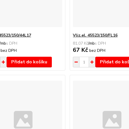
 45523/150/44L17
Vliz.el. 45523/150/FL16
/
mb
81,07 Kč
/
mb
č
67 Kč
bez DPH
bez DPH
Přidat do košíku
Přidat do ko