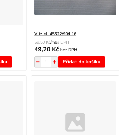
Vliz.el. 45522/90/L16
59,53 Kč
/
mb
49,20 Kč
bez DPH
šíku
Přidat do košíku