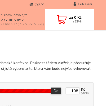
Přihlášení
CZK
 si rady? Zavolejte.
za
0 Kč
 777 085 857
77 664 517 (Po-Pá, 7-15 hod.)
dámské konfekce. Pružnost těchto vložek je předurčuje
ky si jistě vyberete tu, která Vám bude nejvíce vyhovovat.
Kč
Do