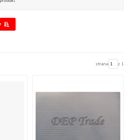
produkt
y
strana
z 1