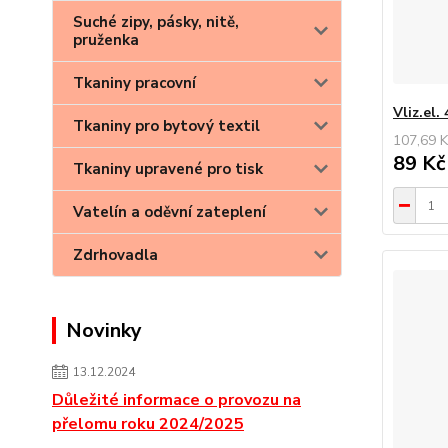
Suché zipy, pásky, nitě,
pruženka
Tkaniny pracovní
Vliz.el.
Tkaniny pro bytový textil
107,69 K
89 K
Tkaniny upravené pro tisk
Vatelín a oděvní zateplení
Zdrhovadla
Novinky
13.12.2024
Důležité informace o provozu na
přelomu roku 2024/2025