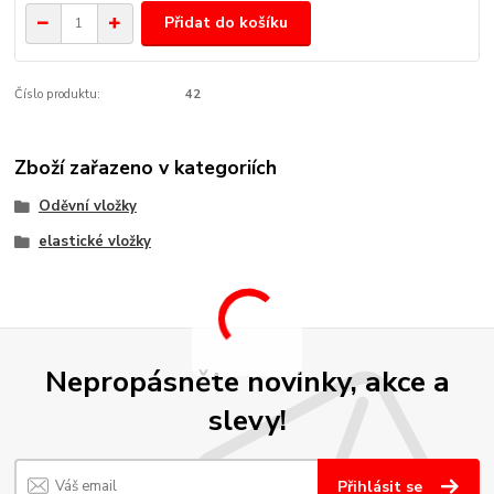
Přidat do košíku
Číslo produktu:
42
Zboží zařazeno v kategoriích
Oděvní vložky
elastické vložky
Nepropásněte novinky, akce a
slevy!
Přihlásit se