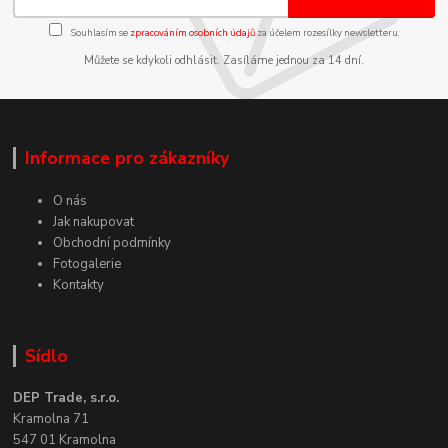
Souhlasím se
zpracováním osobních údajů
za účelem rozesílky newsletteru.
Můžete se kdykoli odhlásit. Zasíláme jednou za 14 dní.
Informace pro zákazníky
O nás
Jak nakupovat
Obchodní podmínky
Fotogalerie
Kontakty
Sídlo
DEP Trade, s.r.o.
Kramolna 71
547 01 Kramolna