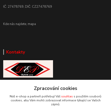
IČ: 27478769, DIČ: CZ27478769
Kde nás najdete,
mapa
Kontakty
Zákaznická podpora DEP Trade
Zpracování cookies
+420 777 085 857
+420 777 664 517 (Po-Pá, 7-15 hod.)
Náš e-shop a partneři potřebují Váš
souhlas
s použitím souborů
cookies, aby Vám mohli zobrazovat informace týkající se Vašich
info@deptrade.cz
zájmů.