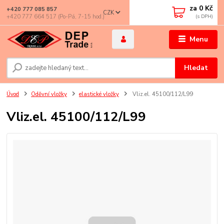
za
0 Kč
+420 777 085 857
CZK
+420 777 664 517 (Po-Pá, 7-15 hod.)
Menu
Hledat
Úvod
Oděvní vložky
elastické vložky
Vliz.el. 45100/112/L99
Vliz.el. 45100/112/L99