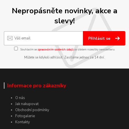
Nepropásněte novinky, akce a
slevy!
Přihlásit se
Souhlasím se
zpracováním osobních údajů
za účelem rozesílky newsletteru.
Můžete se kdykoli odhlásit. Zasíláme jednou za 14 dní.
Informace pro zákazníky
O nás
Jak nakupovat
Obchodní podmínky
Fotogalerie
Kontakty