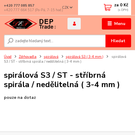
za
0 Kč
+420 777 085 857
CZK
+420 777 664 517 (Po-Pá, 7-15 hod.)
Menu
Hledat
Úvod
Zdrhovadla
spirálová
spirálová S3 ( 3-4 mm )
spirálová
S3 / ST - stříbrná spirála / nedělitelná ( 3-4 mm )
spirálová S3 / ST - stříbrná
spirála / nedělitelná ( 3-4 mm )
pouze na dotaz