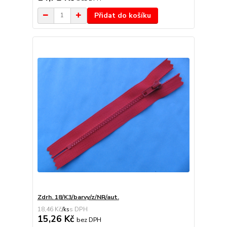
Přidat do košíku
Zdrh. 18/K3/barvy/z/NR/aut.
18,46 Kč
/
ks
15,26 Kč
bez DPH