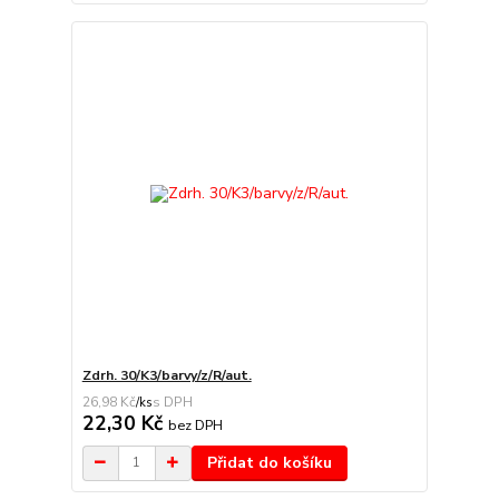
Zdrh. 30/K3/barvy/z/R/aut.
26,98 Kč
/
ks
22,30 Kč
bez DPH
Přidat do košíku