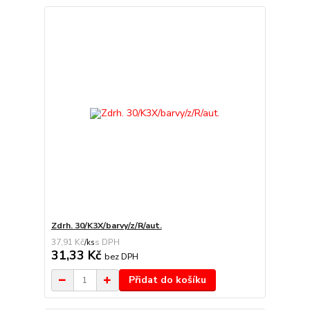
Zdrh. 30/K3X/barvy/z/R/aut.
37,91 Kč
/
ks
31,33 Kč
bez DPH
Přidat do košíku