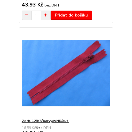
43,93 Kč
bez DPH
Přidat do košíku
Zdrh. 12/K3/barvy/z/NR/aut.
16,59 Kč
/
ks