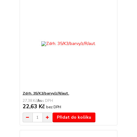
Zdrh. 35/K3/barvy/z/R/aut.
27,38 Kč
/
ks
22,63 Kč
bez DPH
Přidat do košíku