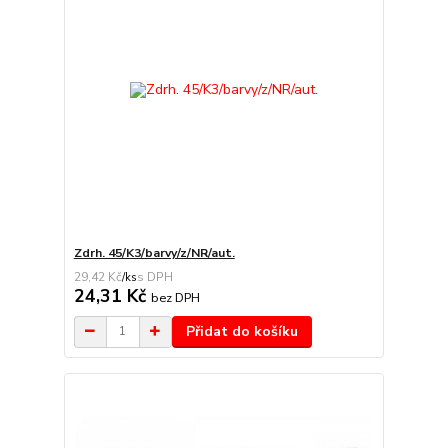
Zdrh. 45/K3/barvy/z/NR/aut.
29,42 Kč
/
ks
24,31 Kč
bez DPH
Přidat do košíku