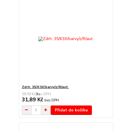
Zdrh. 35/K3X/barvy/z/R/aut.
38,59 Kč
/
ks
31,89 Kč
bez DPH
Přidat do košíku