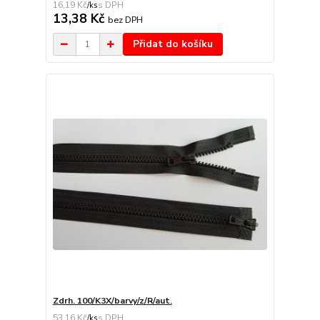
16,19 Kč
/
ks
13,38 Kč
bez DPH
Přidat do košíku
Zdrh. 100/K3X/barvy/z/R/aut.
53,16 Kč
/
ks