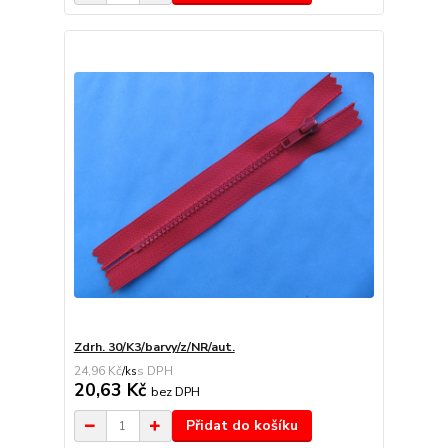
Zdrh. 30/K3/barvy/z/NR/aut.
24,96 Kč
/
ks
20,63 Kč
bez DPH
Přidat do košíku