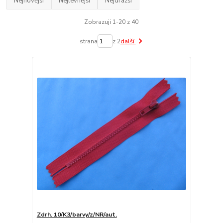
Nejnovější
Nejlevnější
Nejdražší
Zobrazuji 1-20 z 40
strana
z 2
další
Zdrh. 10/K3/barvy/z/NR/aut.