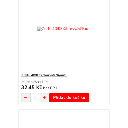
Zdrh. 40/K3X/barvy/z/R/aut.
39,26 Kč
/
ks
32,45 Kč
bez DPH
Přidat do košíku