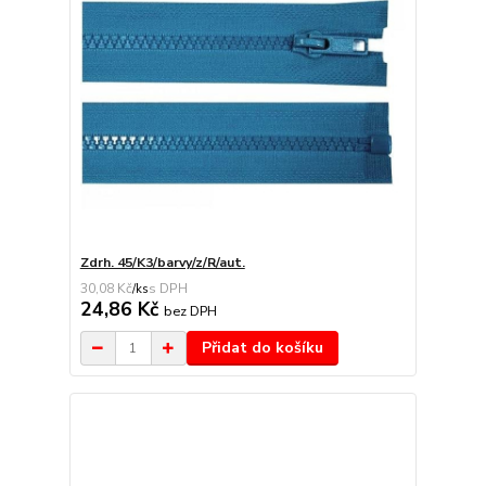
Zdrh. 45/K3/barvy/z/R/aut.
30,08 Kč
/
ks
24,86 Kč
bez DPH
Přidat do košíku