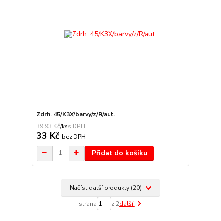
Zdrh. 45/K3X/barvy/z/R/aut.
39,93 Kč
/
ks
33 Kč
bez DPH
Přidat do košíku
Načíst další produkty (20)
strana
z 2
další