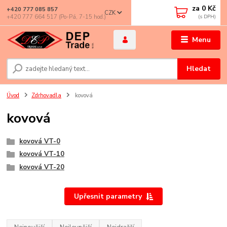
za
0 Kč
+420 777 085 857
CZK
+420 777 664 517 (Po-Pá, 7-15 hod.)
Menu
Hledat
Úvod
Zdrhovadla
kovová
kovová
kovová VT-0
kovová VT-10
kovová VT-20
Upřesnit parametry