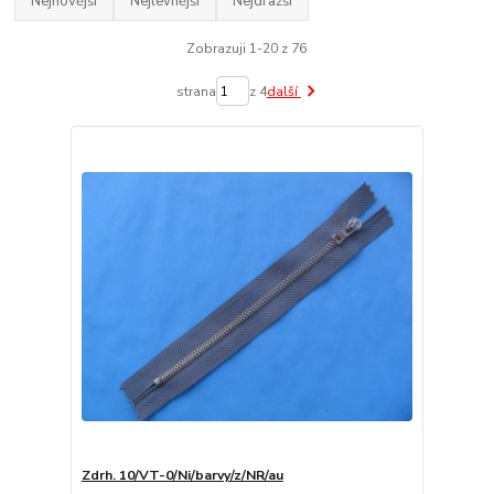
Nejnovější
Nejlevnější
Nejdražší
Zobrazuji 1-20 z 76
strana
z 4
další
Zdrh. 10/VT-0/Ni/barvy/z/NR/au