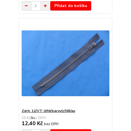
Přidat do košíku
Zdrh. 12/VT-0/Ni/barvy/z/NR/au
15 Kč
/
ks
12,40 Kč
bez DPH