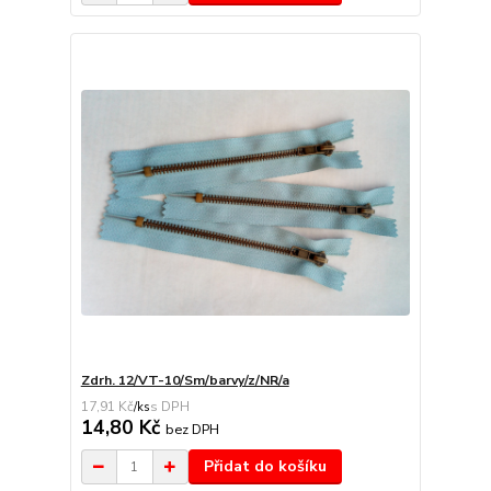
Zdrh. 12/VT-10/Sm/barvy/z/NR/a
17,91 Kč
/
ks
14,80 Kč
bez DPH
Přidat do košíku