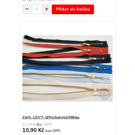
Přidat do košíku
Zdrh. 12/VT-0/Ms/barvy/z/NR/au
13,19 Kč
/
ks
10,90 Kč
bez DPH