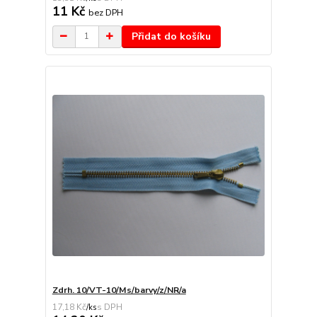
11 Kč
bez DPH
Přidat do košíku
Zdrh. 10/VT-10/Ms/barvy/z/NR/a
17,18 Kč
/
ks