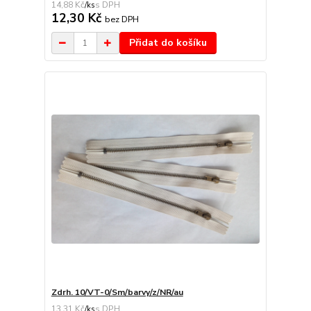
14,88 Kč
/
ks
12,30 Kč
bez DPH
Přidat do košíku
Zdrh. 10/VT-0/Sm/barvy/z/NR/au
13,31 Kč
/
ks