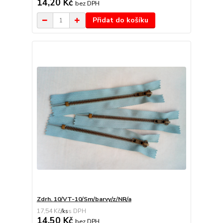
14,20 Kč
bez DPH
Přidat do košíku
Zdrh. 10/VT-10/Sm/barvy/z/NR/a
17,54 Kč
/
ks
14,50 Kč
bez DPH