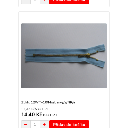
Zdrh. 12/VT-10/Ms/barvy/z/NR/a
17,42 Kč
/
ks
14,40 Kč
bez DPH
Přidat do košíku