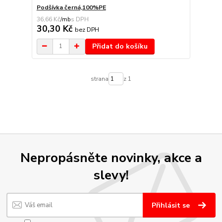
Podšívka černá,100%PE
36,66 Kč
/
mb
30,30 Kč
bez DPH
Přidat do košíku
strana
z 1
Nepropásněte novinky, akce a
slevy!
Přihlásit se