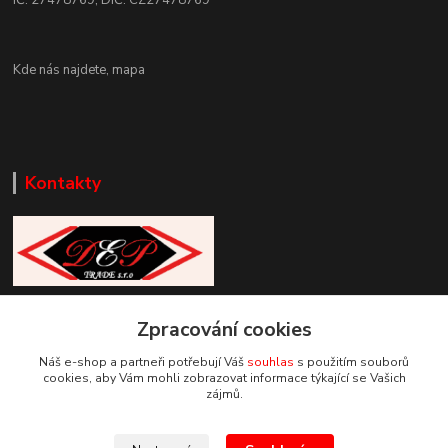
Kde nás najdete,
mapa
Kontakty
Zákaznická podpora DEP Trade
+420 777 085 857
Zpracování cookies
+420 777 664 517 (Po-Pá, 7-15 hod.)
Náš e-shop a partneři potřebují Váš
souhlas
s použitím souborů
cookies, aby Vám mohli zobrazovat informace týkající se Vašich
info@deptrade.cz
zájmů.