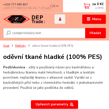
za
0 Kč
+420 777 085 857
CZK
+420 777 664 517 (Po-Pá, 7-15 hod.)
Menu
Hledat
Úvod
Podšívky
oděvní tkané hladké (100% PES)
oděvní tkané hladké (100% PES)
Podšívkovina
- vžitý a používaný název pro bavlnářskou a
hedvábnickou tkaninu malé hmotnosti, s hladkým a lesklým
povrchem, nejčastěji tkanou v atlasové vazbě. Vyrábí se z
bavlnářských přízí nebo z chemického hedvábí, v jednobarevném
provedení. Používá se jako podšívka do oděvů.
Upřesnit parametry