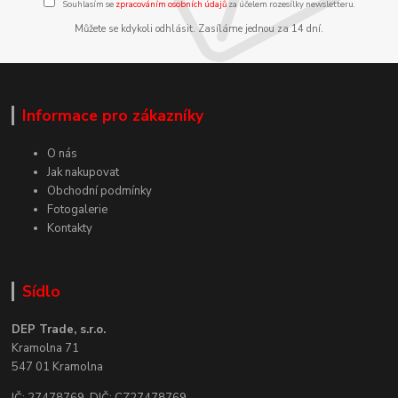
Souhlasím se
zpracováním osobních údajů
za účelem rozesílky newsletteru.
Můžete se kdykoli odhlásit. Zasíláme jednou za 14 dní.
Informace pro zákazníky
O nás
Jak nakupovat
Obchodní podmínky
Fotogalerie
Kontakty
Sídlo
DEP Trade, s.r.o.
Kramolna 71
547 01 Kramolna
IČ: 27478769, DIČ: CZ27478769