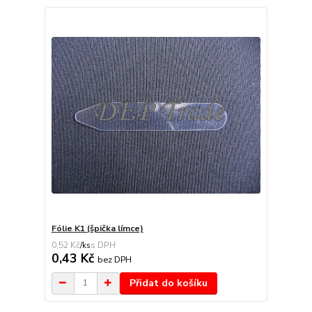
Fólie K1 (špička límce)
0,52 Kč
/
ks
0,43 Kč
bez DPH
Přidat do košíku