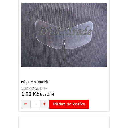
Fólie M4 (motýl)
1,23 Kč
/
ks
1,02 Kč
bez DPH
Přidat do košíku