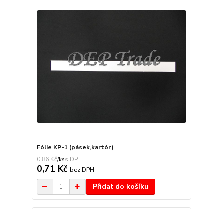
Fólie KP-1 (pásek,kartón)
0,86 Kč
/
ks
0,71 Kč
bez DPH
Přidat do košíku