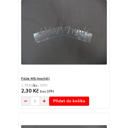
Fólie M5 (motýl)
2,78 Kč
/
ks
2,30 Kč
bez DPH
Přidat do košíku