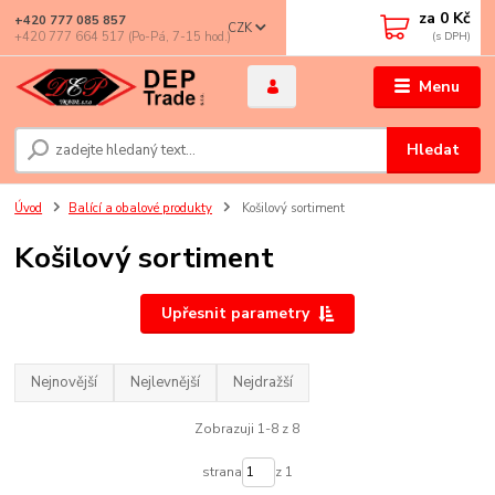
za
0 Kč
+420 777 085 857
CZK
+420 777 664 517 (Po-Pá, 7-15 hod.)
Menu
Hledat
Úvod
Balící a obalové produkty
Košilový sortiment
Košilový sortiment
Upřesnit parametry
Nejnovější
Nejlevnější
Nejdražší
Zobrazuji 1-8 z 8
strana
z 1