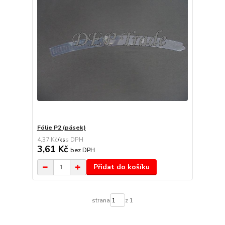
Fólie P2 (pásek)
4,37 Kč
/
ks
3,61 Kč
bez DPH
Přidat do košíku
strana
z 1