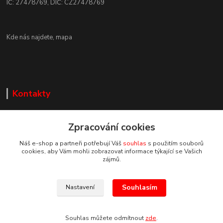
IČ: 27478769, DIČ: CZ27478769
Kde nás najdete,
mapa
Kontakty
Zpracování cookies
Náš e-shop a partneři potřebují Váš
souhlas
s použitím souborů
cookies, aby Vám mohli zobrazovat informace týkající se Vašich
Zákaznická podpora DEP Trade
zájmů.
+420 777 085 857
+420 777 664 517 (Po-Pá, 7-15 hod.)
Souhlasím
Nastavení
info@deptrade.cz
Souhlas můžete odmítnout
zde
.