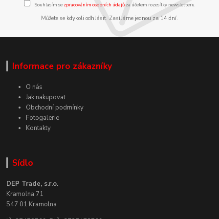
Souhlasím se
zpracováním osobních údajů
za účelem rozesílky newsletteru.
Můžete se kdykoli odhlásit. Zasíláme jednou za 14 dní.
Informace pro zákazníky
O nás
Jak nakupovat
Obchodní podmínky
Fotogalerie
Kontakty
Sídlo
DEP Trade, s.r.o.
Kramolna 71
547 01 Kramolna