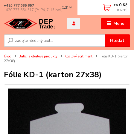
za
0 Kč
+420 777 085 857
CZK
+420 777 664 517 (Po-Pá, 7-15 hod.)
Menu
Hledat
Úvod
Balící a obalové produkty
Košilový sortiment
Fólie KD-1 (karton
27x38)
Fólie KD-1 (karton 27x38)