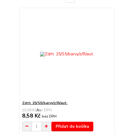
Zdrh. 25/S5/barvy/z/R/aut.
10,38 Kč
/
ks
8,58 Kč
bez DPH
Přidat do košíku