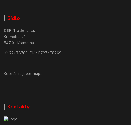
Sídlo
DEP Trade, s.r.o.
Kramolna 71
547 01 Kramolna
IČ: 27478769, DIČ: CZ27478769
Kde nás najdete,
mapa
Kontakty
Zákaznická podpora DEP Trade