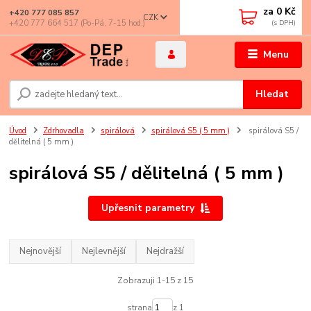
za
0 Kč
+420 777 085 857
CZK
+420 777 664 517 (Po-Pá, 7-15 hod.)
Menu
Hledat
Úvod
Zdrhovadla
spirálová
spirálová S5 ( 5 mm )
spirálová S5 /
dělitelná ( 5 mm )
spirálová S5 / dělitelná ( 5 mm )
Upřesnit parametry
Nejnovější
Nejlevnější
Nejdražší
Zobrazuji 1-15 z 15
strana
z 1