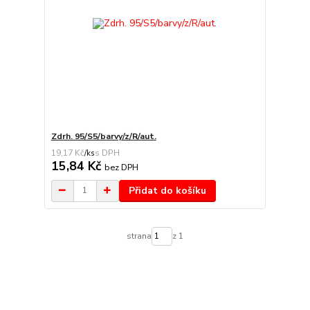
Zdrh. 95/S5/barvy/z/R/aut.
19,17 Kč
/
ks
15,84 Kč
bez DPH
Přidat do košíku
strana
z 1