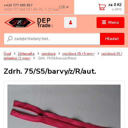
za
0 Kč
+420 777 085 857
CZK
+420 777 664 517 (Po-Pá, 7-15 hod.)
Menu
Hledat
Úvod
Zdrhovadla
spirálová
spirálová S5 ( 5 mm )
spirálová S5 /
dělitelná ( 5 mm )
Zdrh. 75/S5/barvy/z/R/aut.
Zdrh. 75/S5/barvy/z/R/aut.