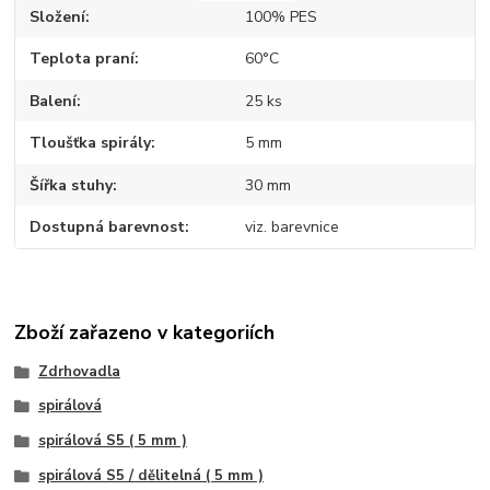
Složení
100% PES
Teplota praní
60°C
Balení
25 ks
Tloušťka spirály
5 mm
Šířka stuhy
30 mm
Dostupná barevnost
viz. barevnice
Zboží zařazeno v kategoriích
Zdrhovadla
spirálová
spirálová S5 ( 5 mm )
spirálová S5 / dělitelná ( 5 mm )