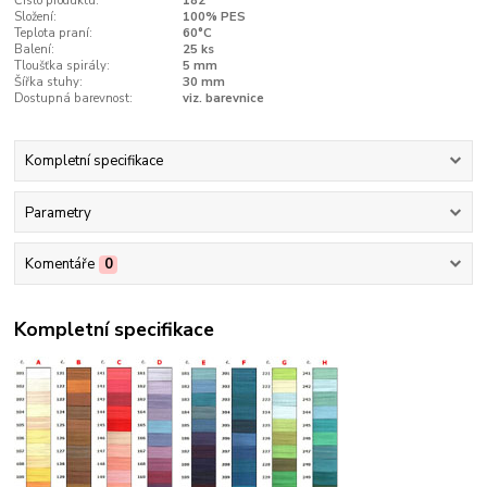
Číslo produktu:
182
Složení:
100% PES
Teplota praní:
60°C
Balení:
25 ks
Tloušťka spirály:
5 mm
Šířka stuhy:
30 mm
Dostupná barevnost:
viz. barevnice
Kompletní specifikace
Parametry
Komentáře
0
Kompletní specifikace