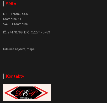
Sídlo
DEP Trade, s.r.o.
Kramolna 71
547 01 Kramolna
IČ: 27478769, DIČ: CZ27478769
Kde nás najdete,
mapa
Kontakty
Zákaznická podpora DEP Trade