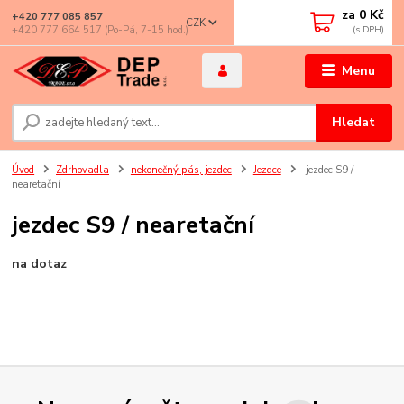
za
0 Kč
+420 777 085 857
CZK
+420 777 664 517 (Po-Pá, 7-15 hod.)
Menu
Hledat
Úvod
Zdrhovadla
nekonečný pás, jezdec
Jezdce
jezdec S9 /
nearetační
jezdec S9 / nearetační
na dotaz