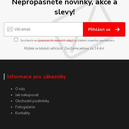
Nepropásněte novinky, akce a
slevy!
Přihlásit se
Souhlasím se
zpracováním osobních údajů
za účelem rozesílky newsletteru.
Můžete se kdykoli odhlásit. Zasíláme jednou za 14 dní.
Informace pro zákazníky
O nás
Jak nakupovat
Obchodní podmínky
Fotogalerie
Kontakty