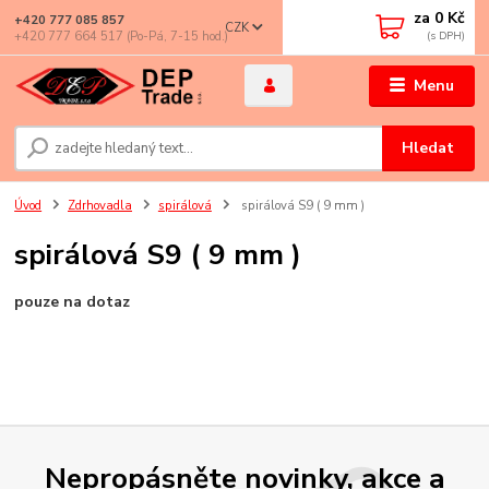
za
0 Kč
+420 777 085 857
CZK
+420 777 664 517 (Po-Pá, 7-15 hod.)
Menu
Hledat
Úvod
Zdrhovadla
spirálová
spirálová S9 ( 9 mm )
spirálová S9 ( 9 mm )
pouze na dotaz
Nepropásněte novinky, akce a