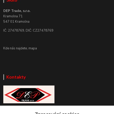
Sídlo
DEP Trade, s.r.o.
Kramolna 71
547 01 Kramolna
IČ: 27478769, DIČ: CZ27478769
Kde nás najdete,
mapa
Kontakty
Zákaznická podpora DEP Trade
+420 777 085 857