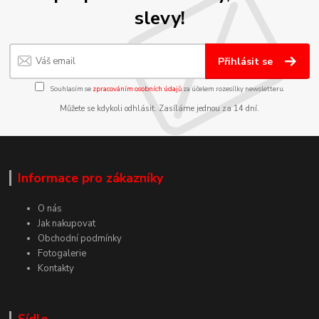
slevy!
Přihlásit se
Souhlasím se
zpracováním osobních údajů
za účelem rozesílky newsletteru.
Můžete se kdykoli odhlásit. Zasíláme jednou za 14 dní.
Informace pro zákazníky
O nás
Jak nakupovat
Obchodní podmínky
Fotogalerie
Kontakty