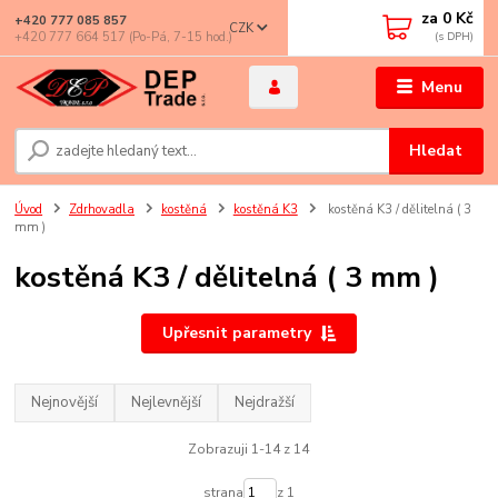
za
0 Kč
+420 777 085 857
CZK
+420 777 664 517 (Po-Pá, 7-15 hod.)
Menu
Hledat
Úvod
Zdrhovadla
kostěná
kostěná K3
kostěná K3 / dělitelná ( 3
mm )
kostěná K3 / dělitelná ( 3 mm )
Upřesnit parametry
Nejnovější
Nejlevnější
Nejdražší
Zobrazuji 1-14 z 14
strana
z 1