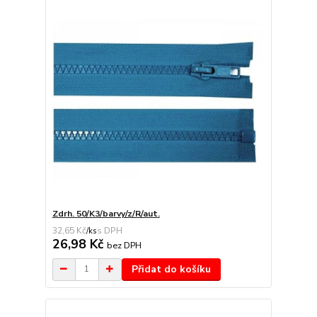
Zdrh. 50/K3/barvy/z/R/aut.
32,65 Kč
/
ks
26,98 Kč
bez DPH
Přidat do košíku