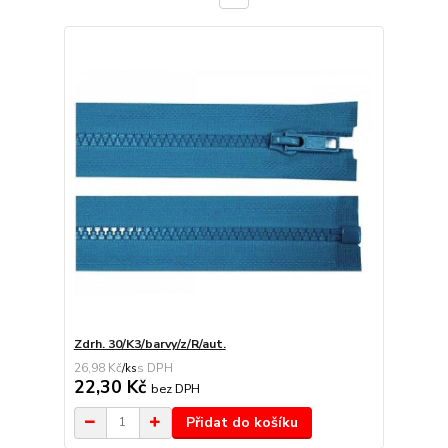
Zdrh. 30/K3/barvy/z/R/aut.
26,98 Kč
/
ks
22,30 Kč
bez DPH
Přidat do košíku