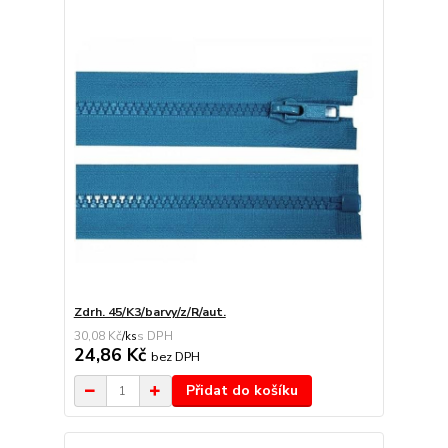
Zdrh. 45/K3/barvy/z/R/aut.
30,08 Kč
/
ks
24,86 Kč
bez DPH
Přidat do košíku