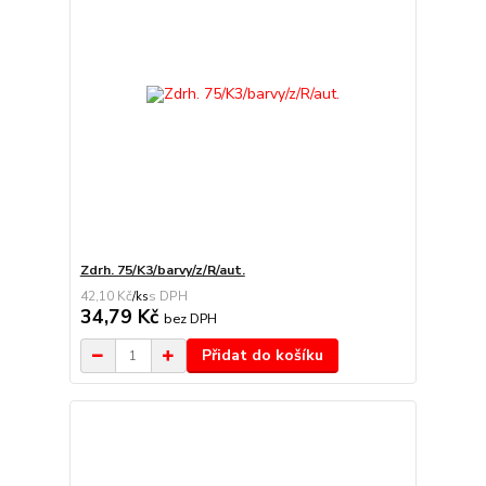
Zdrh. 75/K3/barvy/z/R/aut.
42,10 Kč
/
ks
34,79 Kč
bez DPH
Přidat do košíku