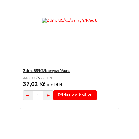
Zdrh. 85/K3/barvy/z/R/aut.
44,79 Kč
/
ks
37,02 Kč
bez DPH
Přidat do košíku