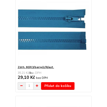
Zdrh. 60/K3/barvy/z/R/aut.
35,21 Kč
/
ks
29,10 Kč
bez DPH
Přidat do košíku