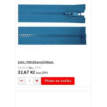
Zdrh. 70/K3/barvy/z/R/aut.
39,53 Kč
/
ks
32,67 Kč
bez DPH
Přidat do košíku