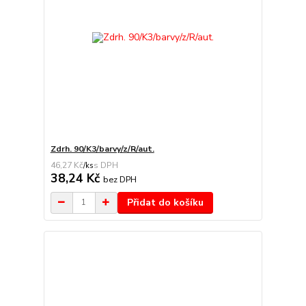
Zdrh. 90/K3/barvy/z/R/aut.
46,27 Kč
/
ks
38,24 Kč
bez DPH
Přidat do košíku