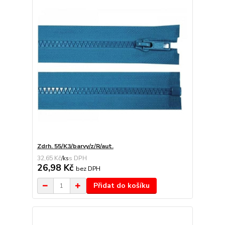
Zdrh. 55/K3/barvy/z/R/aut.
32,65 Kč
/
ks
26,98 Kč
bez DPH
Přidat do košíku