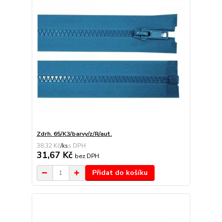
Zdrh. 65/K3/barvy/z/R/aut.
38,32 Kč
/
ks
31,67 Kč
bez DPH
Přidat do košíku