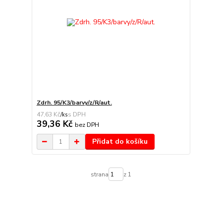
Zdrh. 95/K3/barvy/z/R/aut.
47,63 Kč
/
ks
39,36 Kč
bez DPH
Přidat do košíku
strana
z 1