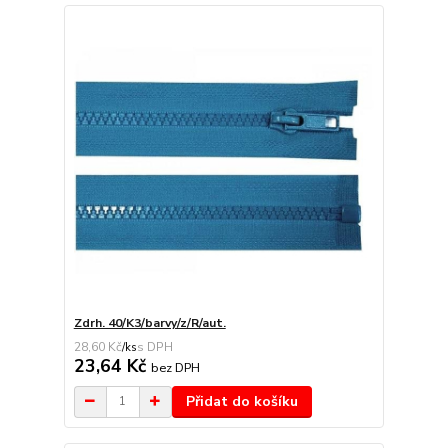
Zdrh. 40/K3/barvy/z/R/aut.
28,60 Kč
/
ks
23,64 Kč
bez DPH
Přidat do košíku