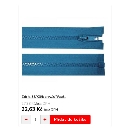
Zdrh. 35/K3/barvy/z/R/aut.
27,38 Kč
/
ks
22,63 Kč
bez DPH
Přidat do košíku