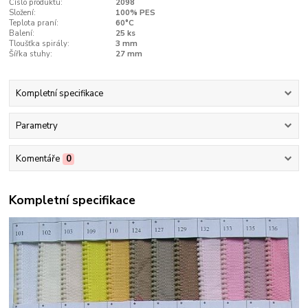
Číslo produktu:
2098
Složení:
100% PES
Teplota praní:
60°C
Balení:
25 ks
Tloušťka spirály:
3 mm
Šířka stuhy:
27 mm
Kompletní specifikace
Parametry
Komentáře
0
Kompletní specifikace