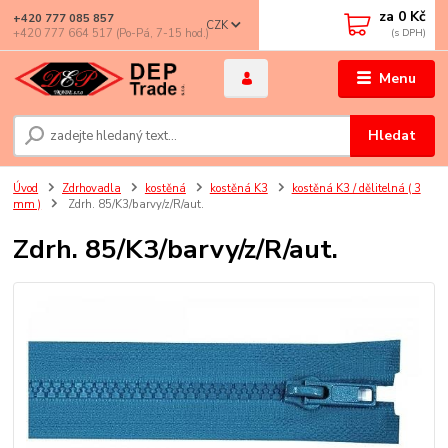
za
0 Kč
+420 777 085 857
CZK
+420 777 664 517 (Po-Pá, 7-15 hod.)
Menu
Hledat
Úvod
Zdrhovadla
kostěná
kostěná K3
kostěná K3 / dělitelná ( 3
mm )
Zdrh. 85/K3/barvy/z/R/aut.
Zdrh. 85/K3/barvy/z/R/aut.