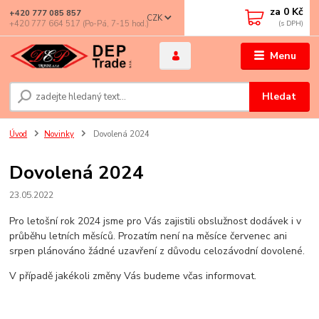
za
0 Kč
+420 777 085 857
CZK
+420 777 664 517 (Po-Pá, 7-15 hod.)
Menu
Hledat
Úvod
Novinky
Dovolená 2024
Dovolená 2024
23.05.2022
Pro letošní rok 2024 jsme pro Vás zajistili obslužnost dodávek i v
průběhu letních měsíců. Prozatím není na měsíce červenec ani
srpen plánováno žádné uzavření z důvodu celozávodní dovolené.
V případě jakékoli změny Vás budeme včas informovat.