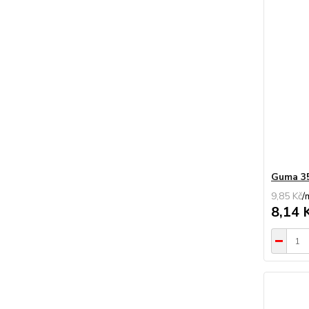
Guma 35
9,85 Kč
/
8,14 