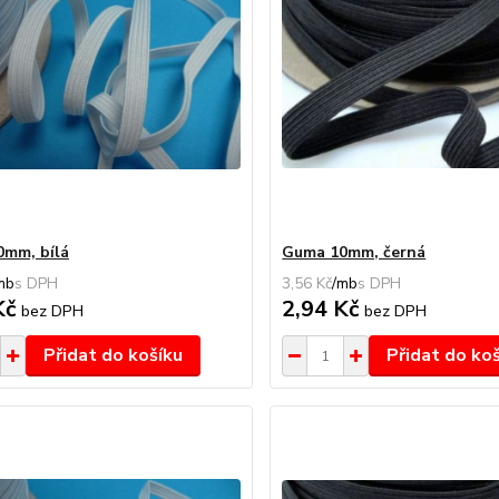
mm, bílá
Guma 10mm, černá
mb
3,56 Kč
/
mb
Kč
2,94 Kč
bez DPH
bez DPH
Přidat do košíku
Přidat do ko