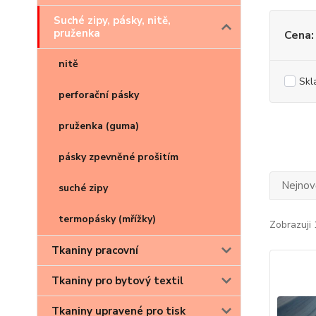
Suché zipy, pásky, nitě,
pruženka
Cena:
nitě
Skl
perforační pásky
pruženka (guma)
pásky zpevněné prošitím
Nejnově
suché zipy
termopásky (mřížky)
Zobrazuji 
Tkaniny pracovní
Tkaniny pro bytový textil
Tkaniny upravené pro tisk