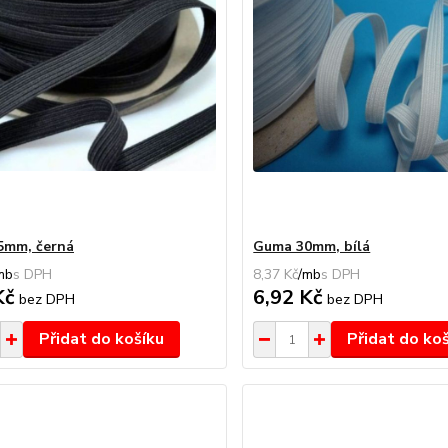
5mm, černá
Guma 30mm, bílá
mb
8,37 Kč
/
mb
Kč
6,92 Kč
bez DPH
bez DPH
Přidat do košíku
Přidat do ko