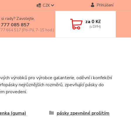
Přihlášení
CZK
 si rady? Zavolejte.
za
0 Kč
 777 085 857
77 664 517 (Po-Pá, 7-15 hod.)
ých výrobků pro výrobce galanterie, oděvní i konfekční
rfopásky nejrůznějších rozměrů, zpevňující pásky do
ém provedení.
enka (guma)
pásky zpevněné prošitím