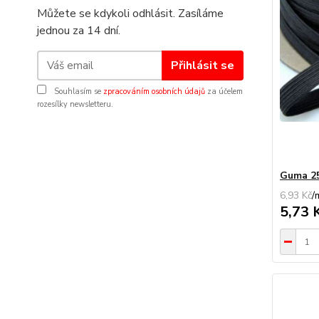
Můžete se kdykoli odhlásit. Zasíláme
jednou za 14 dní.
Přihlásit se
Souhlasím se
zpracováním osobních údajů
za účelem
rozesílky newsletteru.
Guma 2
6,93 Kč
/
5,73 