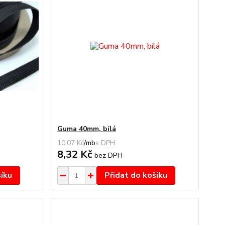
Guma 40mm, bílá
10,07 Kč
/
mb
8,32 Kč
bez DPH
šíku
Přidat do košíku