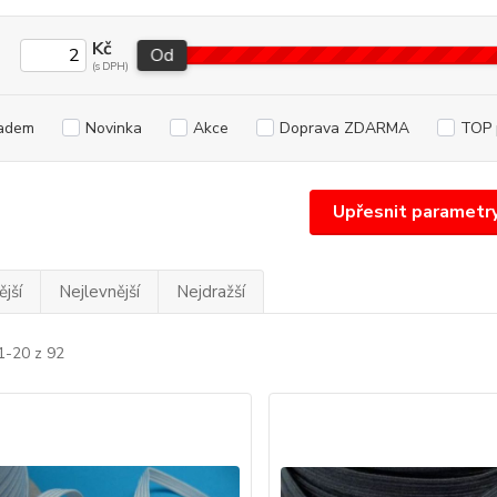
Kč
Od
adem
Novinka
Akce
Doprava ZDARMA
TOP 
Upřesnit parametr
jší
Nejlevnější
Nejdražší
1-20 z 92