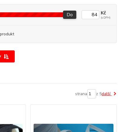
Kč
Do
produkt
y
strana
z 5
další