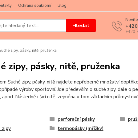
ntakty
Ochrana soukromí
Blog
Nevíte
Hledat
+420
+420 7
uché zipy, pásky, nitě, pruženka
é zipy, pásky, nitě, pruženka
m Suché zipy, pásky, nitě najdete nepřeberné množství doplňkov
opřípadě výroby sportovní. Jde především o suché zipy, dále o pe
 apod. Následně i šicí nitě, zejména v tom základním průmyslov
perforační pásky
pruž
 zipy
termopásky (mřížky)