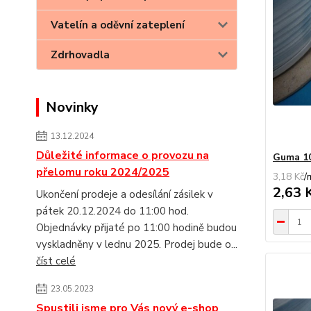
Vatelín a oděvní zateplení
Zdrhovadla
Novinky
13.12.2024
Důležité informace o provozu na
Guma 10
přelomu roku 2024/2025
3,18 Kč
/
2,63 
Ukončení prodeje a odesílání zásilek v
pátek 20.12.2024 do 11:00 hod.
Objednávky přijaté po 11:00 hodině budou
vyskladněny v lednu 2025. Prodej bude o...
číst celé
23.05.2023
Spustili jsme pro Vás nový e-shop