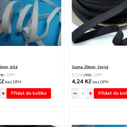
mm, bílá
Guma 20mm, černá
mb
5,13 Kč
/
mb
Kč
4,24 Kč
bez DPH
bez DPH
Přidat do košíku
Přidat do ko