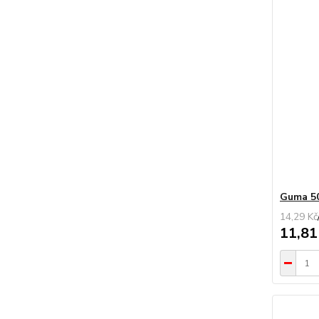
Guma 50
14,29 Kč
11,81