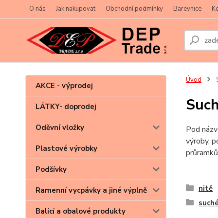
O nás
Jak nakupovat
Obchodní podmínky
Barevnice
Ko
Úvod
S
AKCE - výprodej
Such
LÁTKY- doprodej
Oděvní vložky
Pod názve
výroby, p
Plastové výrobky
průramků,
Podšívky
nitě
Ramenní vycpávky a jiné výplně
suché
Balící a obalové produkty