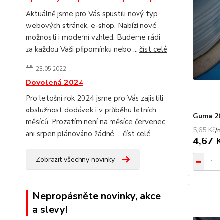
Aktuálně jsme pro Vás spustili nový typ
webových stránek, e-shop. Nabízí nové
možnosti i moderní vzhled. Budeme rádi
za každou Vaši připomínku nebo ...
číst celé
23.05.2022
Dovolená 2024
Pro letošní rok 2024 jsme pro Vás zajistili
obslužnost dodávek i v průběhu letních
Guma 20
měsíců. Prozatím není na měsíce červenec
5,65 Kč
/
ani srpen plánováno žádné ...
číst celé
4,67 
Zobrazit všechny novinky
Nepropásněte novinky, akce
a slevy!