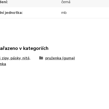
dení
černá
ní jednotka
mb
zařazeno v kategoriích
 zipy, pásky, nitě,
pruženka (guma)
enka