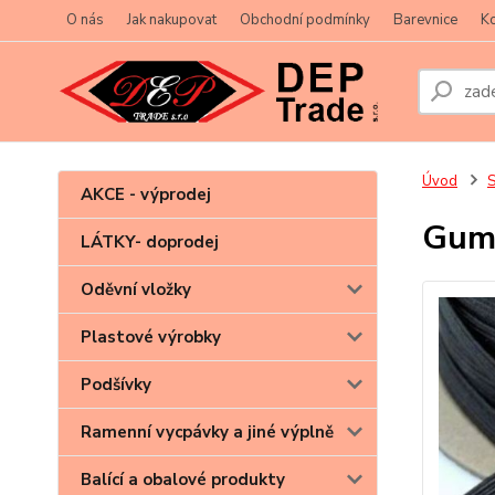
O nás
Jak nakupovat
Obchodní podmínky
Barevnice
Ko
Úvod
S
AKCE - výprodej
Gum
LÁTKY- doprodej
Oděvní vložky
Plastové výrobky
Podšívky
Ramenní vycpávky a jiné výplně
Balící a obalové produkty