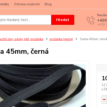
ntakty
Ochrana soukromí
Blog
Nevíte
Hledat
+420
+420 7
uché zipy, pásky, nitě, pruženka
pruženka (guma)
Guma 45mm, čern
a 45mm, černá
1
12,