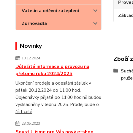
Prove
Vatelín a oděvní zateplení
Základ
Zdrhovadla
Novinky
Zboží 
13.12.2024
Důležité informace o provozu na
Suché
přelomu roku 2024/2025
pruž
Ukončení prodeje a odesílání zásilek v
pátek 20.12.2024 do 11:00 hod.
Objednávky přijaté po 11:00 hodině budou
vyskladněny v lednu 2025. Prodej bude o...
číst celé
23.05.2023
Spustili jsme pro Vás nový e-shop