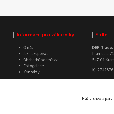
Informace pro zákazníky
Sídlo
O nás
DEP Trade, s
Jak nakupovat
Kramolna 7
Obchodní podmínky
547 01 Kra
Fotogalerie
IČ: 2747876
Kontakty
Kde nás naj
Náš e-shop a partn