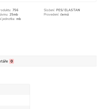
roduktu:
756
Složení:
PES/ ELASTAN
ávinu:
25mb
Provedení:
černá
í jednotka:
mb
táře
0