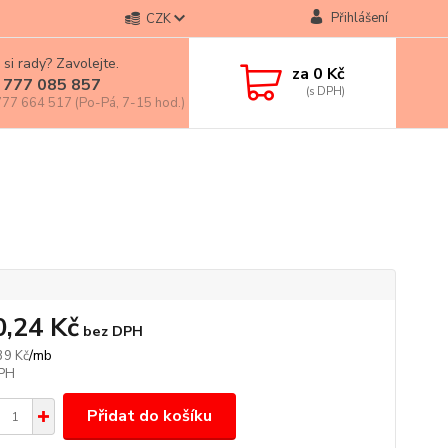
Přihlášení
CZK
 si rady? Zavolejte.
za
0 Kč
 777 085 857
77 664 517 (Po-Pá, 7-15 hod.)
á
0,24 Kč
bez DPH
/
mb
39 Kč
Přidat do košíku