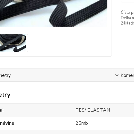
Číslo p
Délka n
Základn
metry
Komen
etry
í
PES/ ELASTAN
návinu
25mb