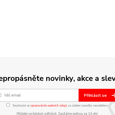
epropásněte novinky, akce a slev
Přihlásit se
Souhlasím se
zpracováním osobních údajů
za účelem rozesílky newsletteru.
Můžete se kdykoli odhlásit. Zasíláme jednou za 14 dní.