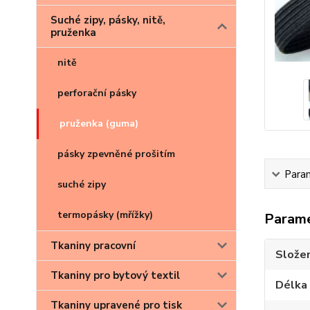
Suché zipy, pásky, nitě,
pruženka
nitě
perforační pásky
pruženka (guma)
pásky zpevněné prošitím
Para
suché zipy
termopásky (mřížky)
Param
Tkaniny pracovní
Složen
Tkaniny pro bytový textil
Délka 
Tkaniny upravené pro tisk