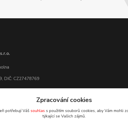
.r.o.
1
molna
9, DIČ: CZ27478769
Zpracování cookies
dete,
mapa
eři potřebují Váš
souhlas
s použitím souborů cookies, aby Vám mohli z
týkající se Vašich zájmů.