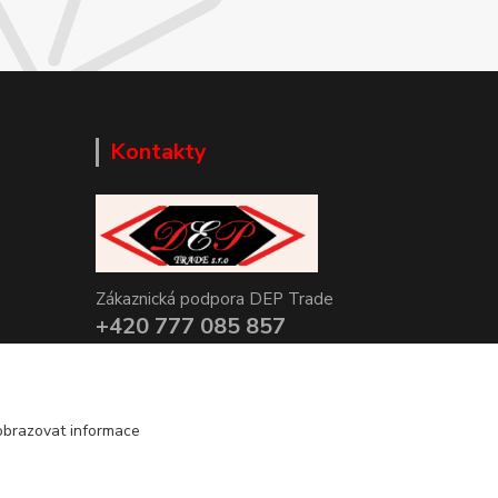
Kontakty
Zákaznická podpora DEP Trade
+420 777 085 857
+420 777 664 517 (Po-Pá, 7-15 hod.)
info@deptrade.cz
obrazovat informace