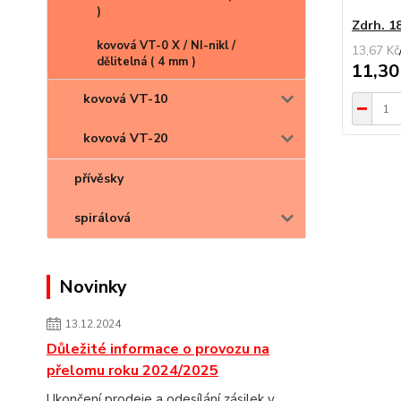
)
Zdrh. 1
kovová VT-0 X / NI-nikl /
13,67 Kč
dělitelná ( 4 mm )
11,30
kovová VT-10
kovová VT-20
přívěsky
spirálová
Novinky
13.12.2024
Důležité informace o provozu na
přelomu roku 2024/2025
Ukončení prodeje a odesílání zásilek v