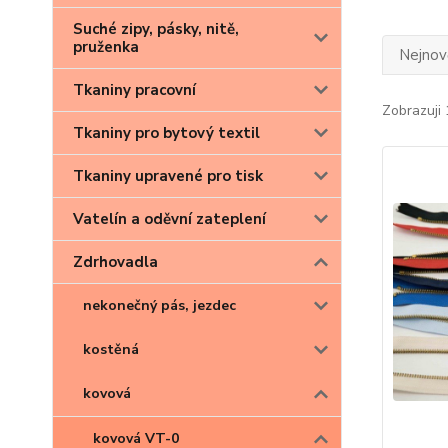
Suché zipy, pásky, nitě,
pruženka
Nejnově
Tkaniny pracovní
Zobrazuji 
Tkaniny pro bytový textil
Tkaniny upravené pro tisk
Vatelín a oděvní zateplení
Zdrhovadla
nekonečný pás, jezdec
kostěná
kovová
kovová VT-0