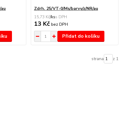
/au
Zdrh. 25/VT-0/Ms/barvy/z/NR/au
15,73 Kč
/
ks
13 Kč
bez DPH
šíku
Přidat do košíku
strana
z 1