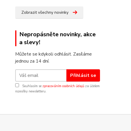
Zobrazit všechny novinky
Nepropásněte novinky, akce
a slevy!
Můžete se kdykoli odhlásit. Zasíláme
jednou za 14 dní.
Přihlásit se
Souhlasím se
zpracováním osobních údajů
za účelem
rozesílky newsletteru.