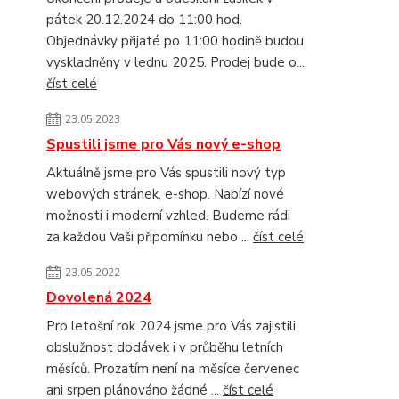
pátek 20.12.2024 do 11:00 hod.
Objednávky přijaté po 11:00 hodině budou
vyskladněny v lednu 2025. Prodej bude o...
číst celé
23.05.2023
Spustili jsme pro Vás nový e-shop
Aktuálně jsme pro Vás spustili nový typ
webových stránek, e-shop. Nabízí nové
možnosti i moderní vzhled. Budeme rádi
za každou Vaši připomínku nebo ...
číst celé
23.05.2022
Dovolená 2024
Pro letošní rok 2024 jsme pro Vás zajistili
obslužnost dodávek i v průběhu letních
měsíců. Prozatím není na měsíce červenec
ani srpen plánováno žádné ...
číst celé