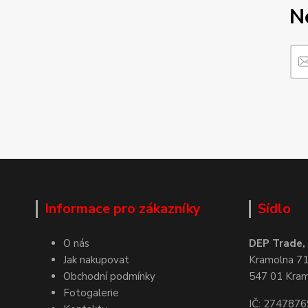
N
Informace pro zákazníky
Sídlo
O nás
DEP Trade, s
Jak nakupovat
Kramolna 7
Obchodní podmínky
547 01 Kra
Fotogalerie
IČ: 2747876