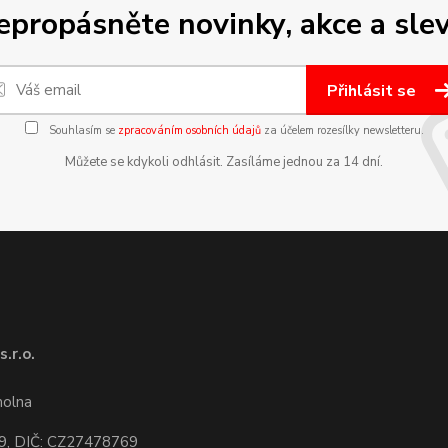
epropásněte novinky, akce a slev
Přihlásit se
Souhlasím se
zpracováním osobních údajů
za účelem rozesílky newsletteru.
Můžete se kdykoli odhlásit. Zasíláme jednou za 14 dní.
.r.o.
1
molna
9, DIČ: CZ27478769