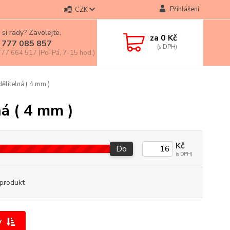
Přihlášení
CZK
 si rady? Zavolejte.
za
0 Kč
 777 085 857
77 664 517 (Po-Pá, 7-15 hod.)
litelná ( 4 mm )
á ( 4 mm )
Kč
Do
produkt
y