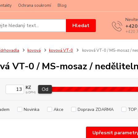
ntakty
Ochrana soukromí
Blog
Nevíte
Hledat
+420
+420 7
drhovadla
kovová
kovová VT-0
kovová VT-0 / MS-mosaz / nedě
vá VT-0 / MS-mosaz / neděliteln
Kč
Od
adem
Novinka
Akce
Doprava ZDARMA
TOP 
Upřesnit parametr