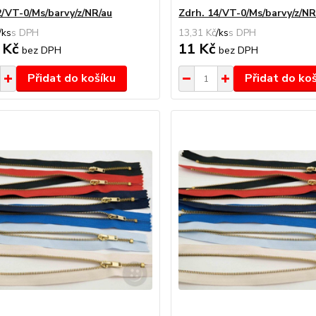
2/VT-0/Ms/barvy/z/NR/au
Zdrh. 14/VT-0/Ms/barvy/z/NR
/
ks
13,31 Kč
/
ks
 Kč
11 Kč
bez DPH
bez DPH
Přidat do košíku
Přidat do ko