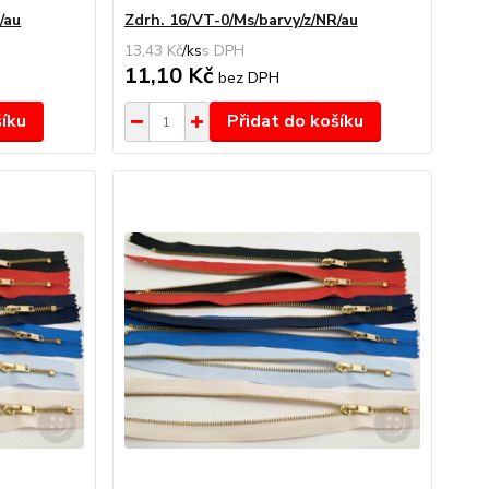
/au
Zdrh. 16/VT-0/Ms/barvy/z/NR/au
13,43 Kč
/
ks
11,10 Kč
bez DPH
šíku
Přidat do košíku