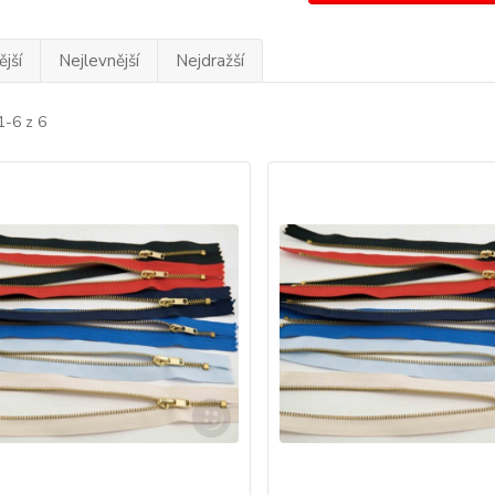
jší
Nejlevnější
Nejdražší
1-6 z 6