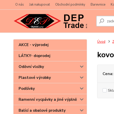
O nás
Jak nakupovat
Obchodní podmínky
Barevnice
Ko
Úvod
Z
AKCE - výprodej
kovo
LÁTKY- doprodej
Oděvní vložky
Cena:
Plastové výrobky
Podšívky
Skl
Ramenní vycpávky a jiné výplně
Balící a obalové produkty