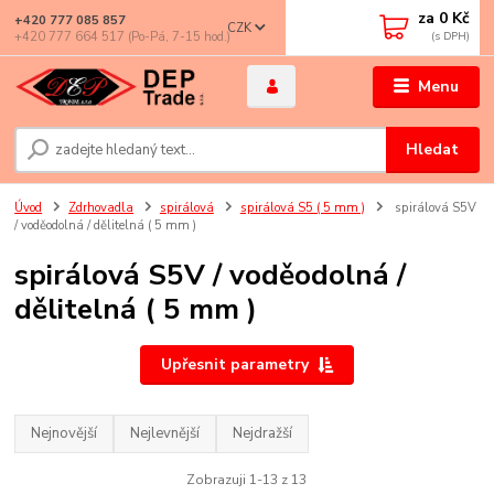
za
0 Kč
+420 777 085 857
CZK
+420 777 664 517 (Po-Pá, 7-15 hod.)
Menu
Hledat
Úvod
Zdrhovadla
spirálová
spirálová S5 ( 5 mm )
spirálová S5V
/ voděodolná / dělitelná ( 5 mm )
spirálová S5V / voděodolná /
dělitelná ( 5 mm )
Upřesnit parametry
Nejnovější
Nejlevnější
Nejdražší
Zobrazuji 1-13 z 13