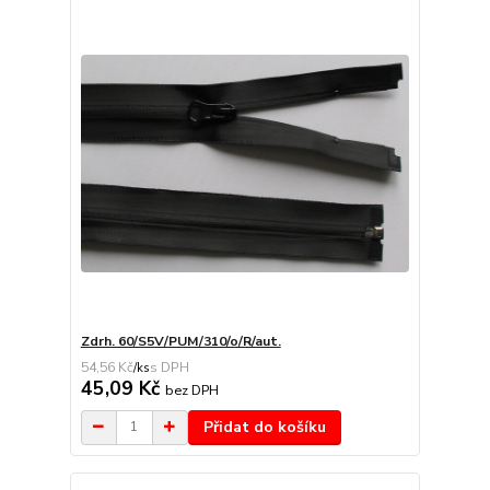
Zdrh. 60/S5V/PUM/310/o/R/aut.
54,56 Kč
/
ks
45,09 Kč
bez DPH
Přidat do košíku