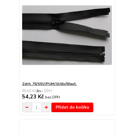
Zdrh. 75/S5V/PUM/310/o/R/aut.
65,62 Kč
/
ks
54,23 Kč
bez DPH
Přidat do košíku