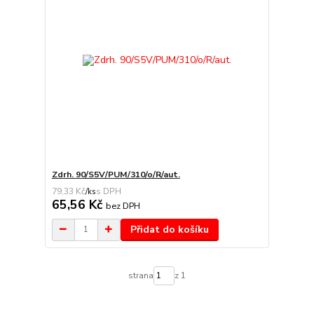
Zdrh. 90/S5V/PUM/310/o/R/aut.
79,33 Kč
/
ks
65,56 Kč
bez DPH
Přidat do košíku
strana
z 1