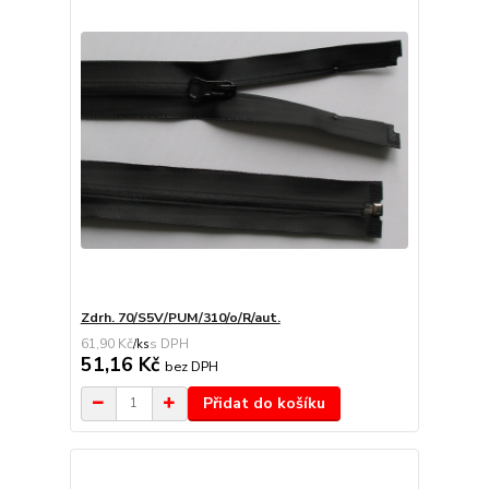
Zdrh. 70/S5V/PUM/310/o/R/aut.
61,90 Kč
/
ks
51,16 Kč
bez DPH
Přidat do košíku