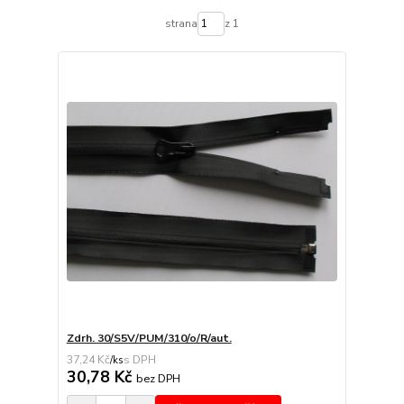
strana
z 1
Zdrh. 30/S5V/PUM/310/o/R/aut.
37,24 Kč
/
ks
30,78 Kč
bez DPH