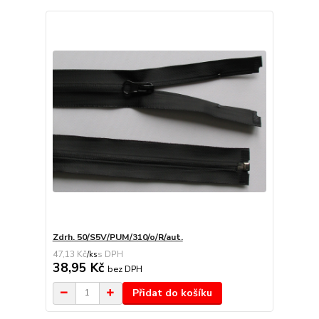
Zdrh. 50/S5V/PUM/310/o/R/aut.
47,13 Kč
/
ks
38,95 Kč
bez DPH
Přidat do košíku