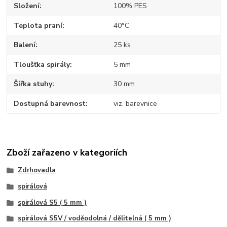
Složení
100% PES
Teplota praní
40°C
Balení
25 ks
Tloušťka spirály
5 mm
Šířka stuhy
30 mm
Dostupná barevnost
viz. barevnice
Zboží zařazeno v kategoriích
Zdrhovadla
spirálová
spirálová S5 ( 5 mm )
spirálová S5V / voděodolná / dělitelná ( 5 mm )