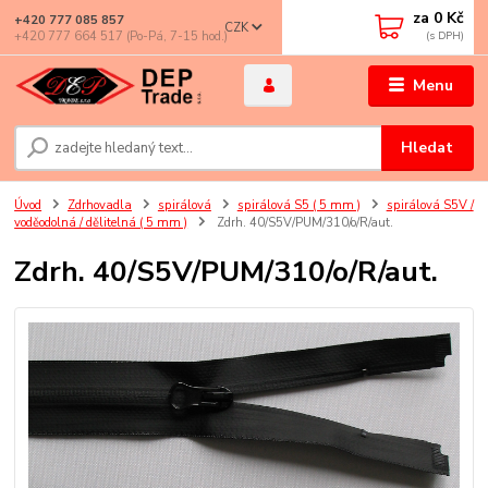
za
0 Kč
+420 777 085 857
CZK
+420 777 664 517 (Po-Pá, 7-15 hod.)
Menu
Hledat
Úvod
Zdrhovadla
spirálová
spirálová S5 ( 5 mm )
spirálová S5V /
voděodolná / dělitelná ( 5 mm )
Zdrh. 40/S5V/PUM/310/o/R/aut.
Zdrh. 40/S5V/PUM/310/o/R/aut.