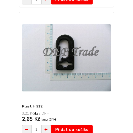
Plast H 912
3,21 Kč
/
ks
2,65 Kč
bez DPH
Přidat do košíku