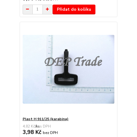
Přidat do košíku
Plast H 911/25 (karabina)
4,82 Kč
/
ks
3,98 Kč
bez DPH