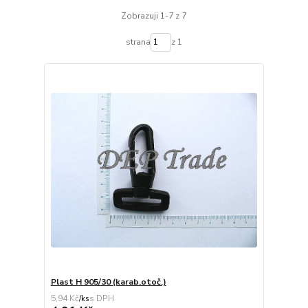
Zobrazuji 1-7 z 7
strana
z 1
Plast H 905/30 (karab.otoč.)
5,94 Kč
/
ks