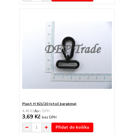
Plast H 921/20 (otoč.karabina)
4,46 Kč
/
ks
3,69 Kč
bez DPH
Přidat do košíku