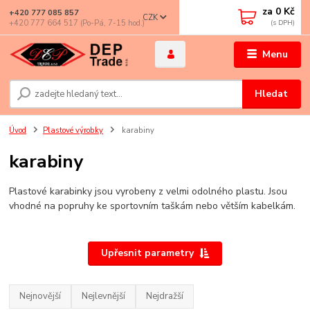
za
0 Kč
+420 777 085 857
CZK
+420 777 664 517 (Po-Pá, 7-15 hod.)
Menu
Hledat
Úvod
Plastové výrobky
karabiny
karabiny
Plastové karabinky jsou vyrobeny z velmi odolného plastu.
Jsou
vhodné na popruhy ke sportovním taškám nebo větším kabelkám.
Upřesnit parametry
Nejnovější
Nejlevnější
Nejdražší