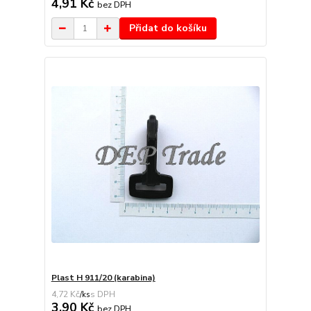
4,91 Kč
bez DPH
Přidat do košíku
Plast H 911/20 (karabina)
4,72 Kč
/
ks
3,90 Kč
bez DPH