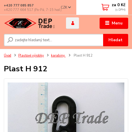
za
0 Kč
+420 777 085 857
CZK
+420 777 664 517 (Po-Pá, 7-15 hod.)
Menu
Hledat
Úvod
Plastové výrobky
karabiny
Plast H 912
Plast H 912