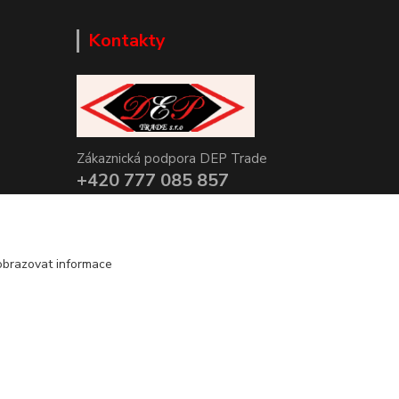
Kontakty
Zákaznická podpora DEP Trade
+420 777 085 857
+420 777 664 517 (Po-Pá, 7-15 hod.)
info@deptrade.cz
obrazovat informace