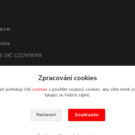
.r.o.
1
molna
9, DIČ: CZ27478769
Zpracování cookies
dete,
mapa
eři potřebují Váš
souhlas
s použitím souborů cookies, aby Vám mohli z
týkající se Vašich zájmů.
Souhlasím
Nastavení