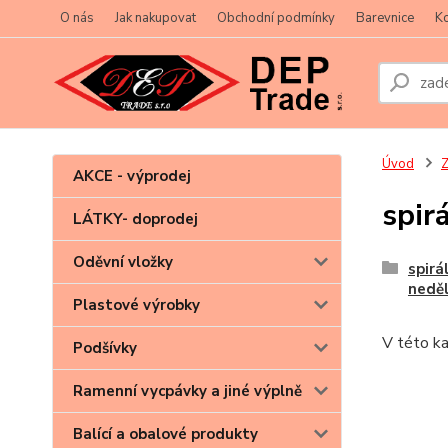
O nás
Jak nakupovat
Obchodní podmínky
Barevnice
Ko
Úvod
Z
AKCE - výprodej
spir
LÁTKY- doprodej
Oděvní vložky
spirá
neděl
Plastové výrobky
V této ka
Podšívky
Ramenní vycpávky a jiné výplně
Balící a obalové produkty