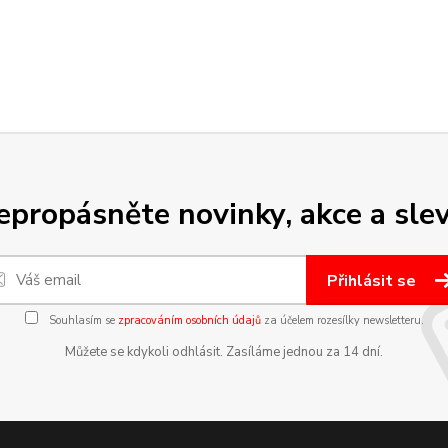
epropásněte novinky, akce a slev
Přihlásit se
Souhlasím se
zpracováním osobních údajů
za účelem rozesílky newsletteru.
Můžete se kdykoli odhlásit. Zasíláme jednou za 14 dní.