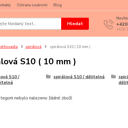
ntakty
Ochrana soukromí
Blog
Nevíte
Hledat
+420
+420 7
drhovadla
spirálová
spirálová S10 ( 10 mm )
álová S10 ( 10 mm )
lová S10 /
spirálová S10 / dělitelná
spir
itelná
děli
tegorii nebylo nalezeno žádné zboží.