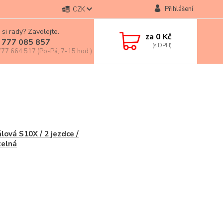
Přihlášení
CZK
 si rady? Zavolejte.
za
0 Kč
 777 085 857
77 664 517 (Po-Pá, 7-15 hod.)
álová S10X / 2 jezdce /
telná