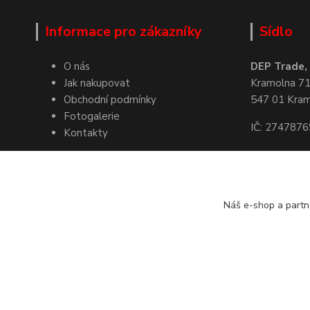
Informace pro zákazníky
Sídlo
O nás
DEP Trade, s
Jak nakupovat
Kramolna 7
Obchodní podmínky
547 01 Kra
Fotogalerie
IČ: 2747876
Kontakty
Kde nás naj
Náš e-shop a partn