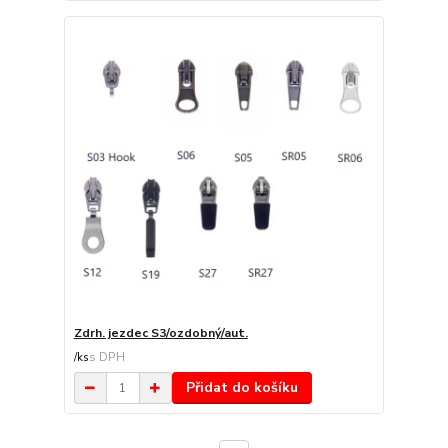
Zdrh. jezdec S3/ozdobný/aut.
/
ks
Přidat do košíku