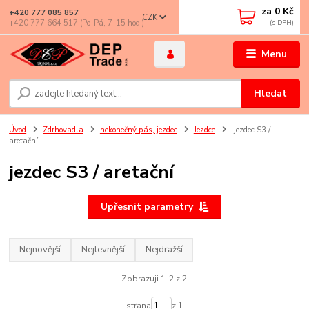
za
0 Kč
+420 777 085 857
CZK
+420 777 664 517 (Po-Pá, 7-15 hod.)
Menu
Hledat
Úvod
Zdrhovadla
nekonečný pás, jezdec
Jezdce
jezdec S3 /
aretační
jezdec S3 / aretační
Upřesnit parametry
Nejnovější
Nejlevnější
Nejdražší
Zobrazuji 1-2 z 2
strana
z 1