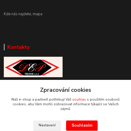
Kde nás najdete,
mapa
Kontakty
Zákaznická podpora DEP Trade
Zpracování cookies
+420 777 085 857
+420 777 664 517 (Po-Pá, 7-15 hod.)
Náš e-shop a partneři potřebují Váš
souhlas
s použitím souborů
cookies, aby Vám mohli zobrazovat informace týkající se Vašich
info@deptrade.cz
zájmů.
Souhlasím
Nastavení