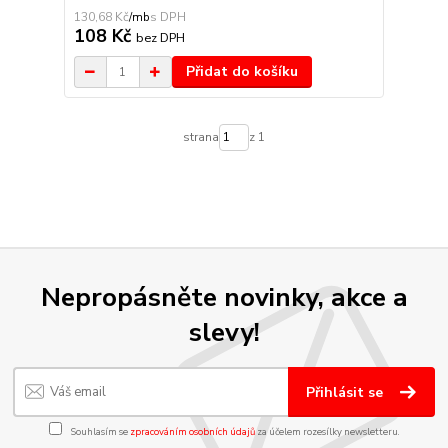
130,68 Kč
/
mb
108 Kč
bez DPH
Přidat do košíku
strana
z 1
Nepropásněte novinky, akce a
slevy!
Přihlásit se
Souhlasím se
zpracováním osobních údajů
za účelem rozesílky newsletteru.