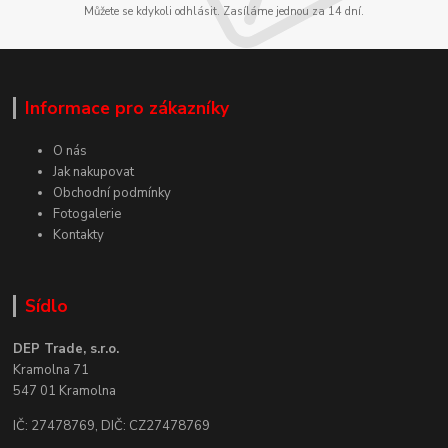
Můžete se kdykoli odhlásit. Zasíláme jednou za 14 dní.
Informace pro zákazníky
O nás
Jak nakupovat
Obchodní podmínky
Fotogalerie
Kontakty
Sídlo
DEP Trade, s.r.o.
Kramolna 71
547 01 Kramolna
IČ: 27478769, DIČ: CZ27478769