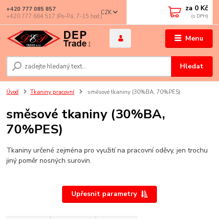
za
0 Kč
+420 777 085 857
CZK
+420 777 664 517 (Po-Pá, 7-15 hod.)
Menu
Hledat
Úvod
Tkaniny pracovní
směsové tkaniny (30%BA, 70%PES)
směsové tkaniny (30%BA,
70%PES)
Tkaniny určené zejména pro využití na pracovní oděvy, jen trochu
jiný poměr nosných surovin.
Upřesnit parametry