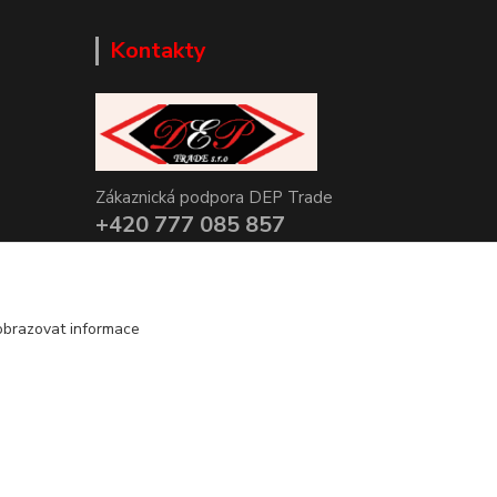
Kontakty
Zákaznická podpora DEP Trade
+420 777 085 857
+420 777 664 517 (Po-Pá, 7-15 hod.)
info@deptrade.cz
obrazovat informace