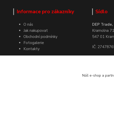
Informace pro zákazníky
Sídlo
O nás
DEP Trade, s
Jak nakupovat
Kramolna 7
Obchodní podmínky
547 01 Kra
Fotogalerie
IČ: 2747876
Kontakty
Kde nás naj
Náš e-shop a partn