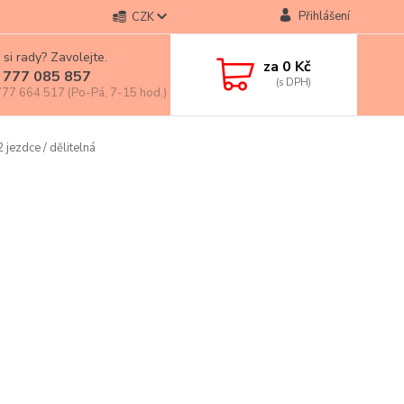
Přihlášení
CZK
 si rady? Zavolejte.
za
0 Kč
 777 085 857
77 664 517 (Po-Pá, 7-15 hod.)
 jezdce / dělitelná