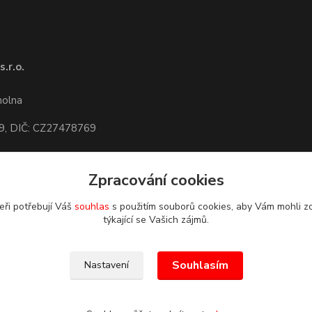
.r.o.
1
molna
9, DIČ: CZ27478769
Zpracování cookies
dete,
mapa
eři potřebují Váš
souhlas
s použitím souborů cookies, aby Vám mohli z
týkající se Vašich zájmů.
Souhlasím
Nastavení