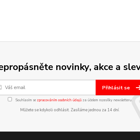
epropásněte novinky, akce a slev
Přihlásit se
Souhlasím se
zpracováním osobních údajů
za účelem rozesílky newsletteru.
Můžete se kdykoli odhlásit. Zasíláme jednou za 14 dní.