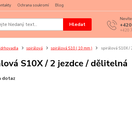
ntakty
Ochrana soukromí
Blog
Nevíte
Hledat
+420
+420 7
drhovadla
spirálová
spirálová S10 ( 10 mm )
spirálová S10X / 2
álová S10X / 2 jezdce / dělitelná
a dotaz