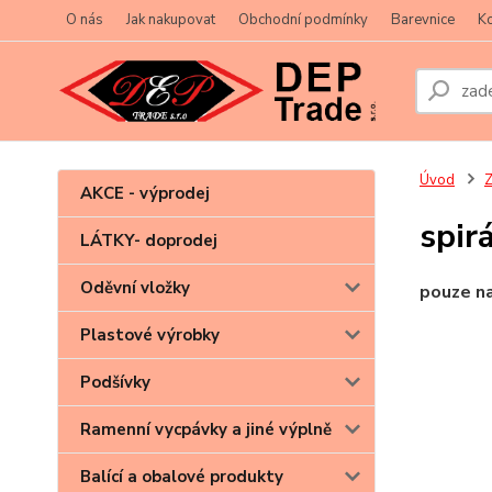
O nás
Jak nakupovat
Obchodní podmínky
Barevnice
Ko
Úvod
Z
AKCE - výprodej
spir
LÁTKY- doprodej
Oděvní vložky
pouze n
Plastové výrobky
Podšívky
Ramenní vycpávky a jiné výplně
Balící a obalové produkty