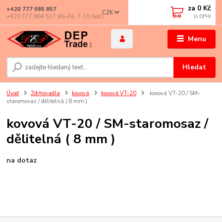
za
0 Kč
+420 777 085 857
CZK
+420 777 664 517 (Po-Pá, 7-15 hod.)
Menu
Hledat
Úvod
Zdrhovadla
kovová
kovová VT-20
kovová VT-20 / SM-
staromosaz / dělitelná ( 8 mm )
kovová VT-20 / SM-staromosaz /
dělitelná ( 8 mm )
na dotaz