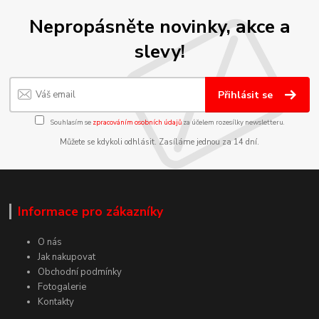
Nepropásněte novinky, akce a
slevy!
Přihlásit se
Souhlasím se
zpracováním osobních údajů
za účelem rozesílky newsletteru.
Můžete se kdykoli odhlásit. Zasíláme jednou za 14 dní.
Informace pro zákazníky
O nás
Jak nakupovat
Obchodní podmínky
Fotogalerie
Kontakty