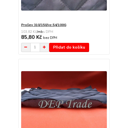
Prošev 310/150/vz.54/100G
103,82 Kč
/
mb
85,80 Kč
bez DPH
Přidat do košíku