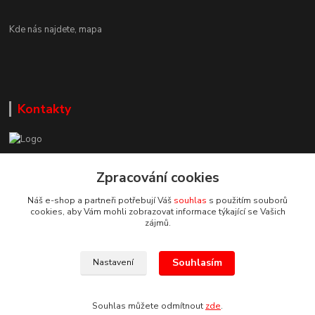
Kde nás najdete,
mapa
Kontakty
Zákaznická podpora DEP Trade
+420 777 085 857
Zpracování cookies
+420 777 664 517 (Po-Pá, 7-15 hod.)
Náš e-shop a partneři potřebují Váš
souhlas
s použitím souborů
cookies, aby Vám mohli zobrazovat informace týkající se Vašich
info@deptrade.cz
zájmů.
Souhlasím
Nastavení
Souhlas můžete odmítnout
zde
.