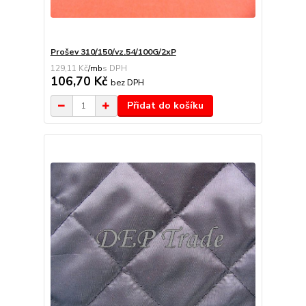
Prošev 310/150/vz.54/100G/2xP
129,11 Kč
/
mb
106,70 Kč
bez DPH
Přidat do košíku