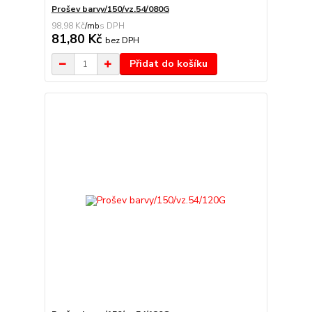
Prošev barvy/150/vz.54/080G
98,98 Kč
/
mb
81,80 Kč
bez DPH
Přidat do košíku