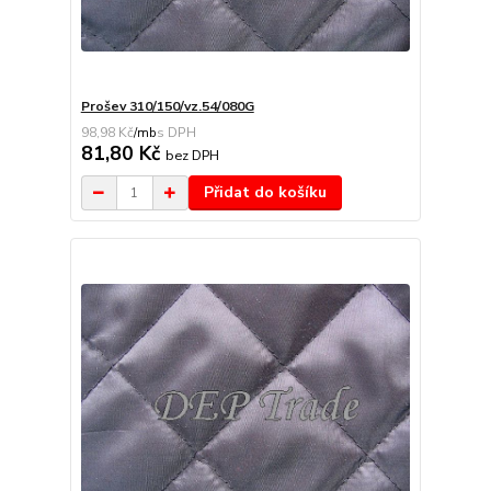
Prošev 310/150/vz.54/080G
98,98 Kč
/
mb
81,80 Kč
bez DPH
Přidat do košíku