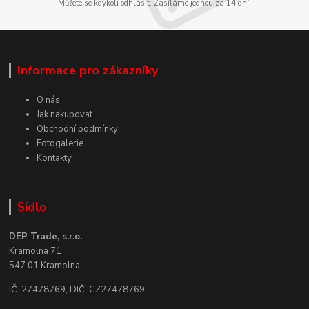
Můžete se kdykoli odhlásit. Zasíláme jednou za 14 dní.
Informace pro zákazníky
O nás
Jak nakupovat
Obchodní podmínky
Fotogalerie
Kontakty
Sídlo
DEP Trade, s.r.o.
Kramolna 71
547 01 Kramolna
IČ: 27478769, DIČ: CZ27478769