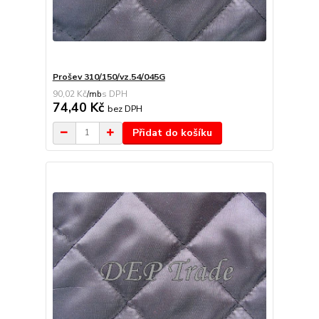
Prošev 310/150/vz.54/045G
90,02 Kč
/
mb
74,40 Kč
bez DPH
Přidat do košíku