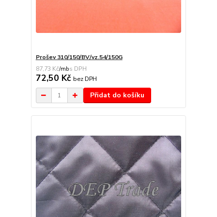
Prošev 310/150/BV/vz.54/150G
87,73 Kč
/
mb
72,50 Kč
bez DPH
Přidat do košíku