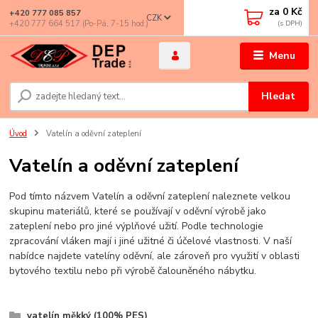
za
0 Kč
+420 777 085 857
CZK
+420 777 664 517 (Po-Pá, 7-15 hod.)
Menu
Hledat
Úvod
Vatelín a oděvní zateplení
Vatelín a oděvní zateplení
Pod tímto názvem Vatelín a oděvní zateplení naleznete velkou
skupinu materiálů, které se používají v oděvní výrobě jako
zateplení nebo pro jiné výplňové užití. Podle technologie
zpracování vláken mají i jiné užitné či účelové vlastnosti. V naší
nabídce najdete vatelíny oděvní, ale zároveň pro využití v oblasti
bytového textilu nebo při výrobě čalouněného nábytku.
vatelín měkký (100% PES)