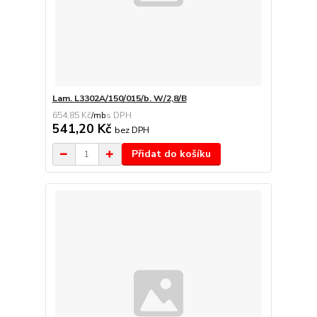
Lam. L3302A/150/015/b. W/2,8/B
654,85 Kč
/
mb
541,20 Kč
bez DPH
Přidat do košíku