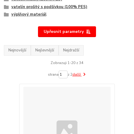
vatelín prošitý s podšívkou (100% PES)
výplňový materiál
Upřesnit parametry
Nejnovější
Nejlevnější
Nejdražší
Zobrazuji 1-20 z 34
strana
z 2
další