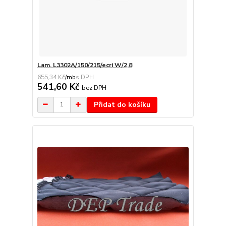
Lam. L3302A/150/215/ecri W/2,8
655,34 Kč
/
mb
541,60 Kč
bez DPH
Přidat do košíku