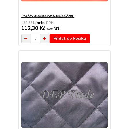
Prošev 310/150/vz.54/120G/2xP
135,88 Kč
/
mb
112,30 Kč
bez DPH
Přidat do košíku