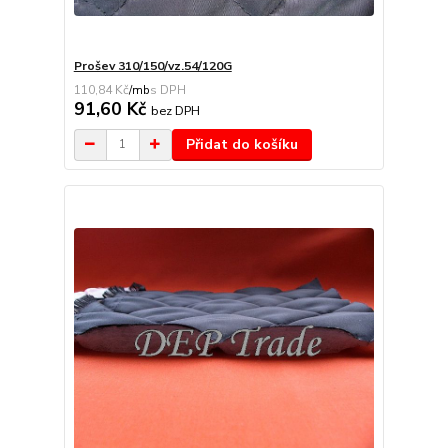
Prošev 310/150/vz.54/120G
110,84 Kč
/
mb
91,60 Kč
bez DPH
Přidat do košíku