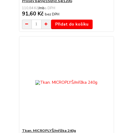
Prošev barvy/150/vz.54/120G
110,84 Kč
/
mb
91,60 Kč
bez DPH
Přidat do košíku
Tkan. MICROPLYŠ/mřížka 240g