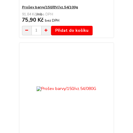
Prošev barvy/150/BV/vz.54/100g
91,84 Kč
/
mb
75,90 Kč
bez DPH
Přidat do košíku