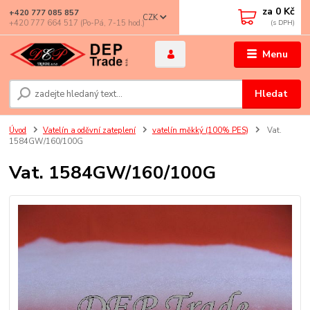
za
0 Kč
+420 777 085 857
CZK
+420 777 664 517 (Po-Pá, 7-15 hod.)
Menu
Hledat
Úvod
Vatelín a oděvní zateplení
vatelín měkký (100% PES)
Vat.
1584GW/160/100G
Vat. 1584GW/160/100G