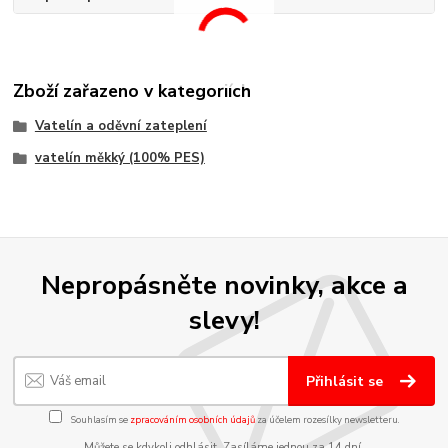
Zboží zařazeno v kategoriích
Vatelín a oděvní zateplení
vatelín měkký (100% PES)
Nepropásněte novinky, akce a
slevy!
Přihlásit se
Souhlasím se
zpracováním osobních údajů
za účelem rozesílky newsletteru.
Můžete se kdykoli odhlásit. Zasíláme jednou za 14 dní.