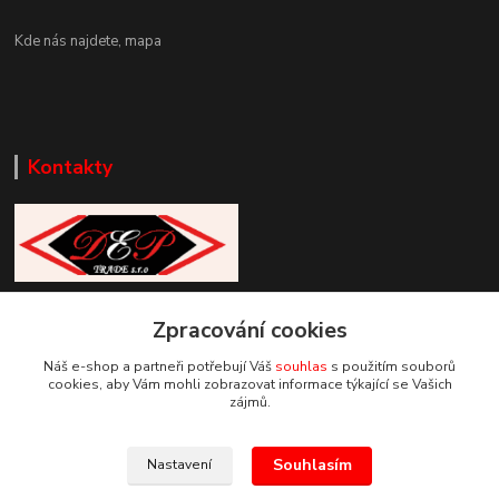
Kde nás najdete,
mapa
Kontakty
Zákaznická podpora DEP Trade
+420 777 085 857
Zpracování cookies
+420 777 664 517 (Po-Pá, 7-15 hod.)
Náš e-shop a partneři potřebují Váš
souhlas
s použitím souborů
cookies, aby Vám mohli zobrazovat informace týkající se Vašich
info@deptrade.cz
zájmů.
Souhlasím
Nastavení