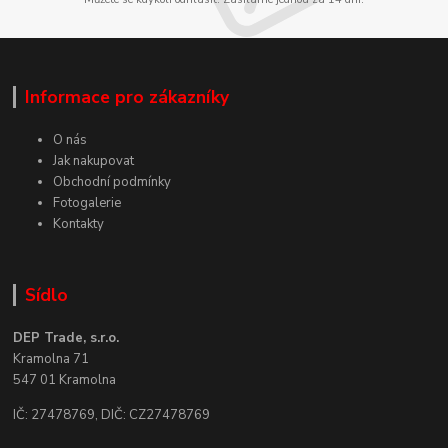
Informace pro zákazníky
O nás
Jak nakupovat
Obchodní podmínky
Fotogalerie
Kontakty
Sídlo
DEP Trade, s.r.o.
Kramolna 71
547 01 Kramolna
IČ: 27478769, DIČ: CZ27478769