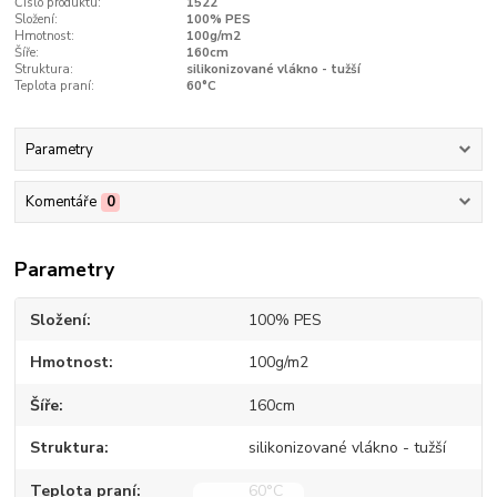
Číslo produktu:
1522
Složení:
100% PES
Hmotnost:
100g/m2
Šíře:
160cm
Struktura:
silikonizované vlákno - tužší
Teplota praní:
60°C
Parametry
Komentáře
0
Parametry
Složení
100% PES
Hmotnost
100g/m2
Šíře
160cm
Struktura
silikonizované vlákno - tužší
Teplota praní
60°C