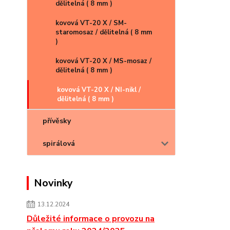
dělitelná ( 8 mm )
kovová VT-20 X / SM-
staromosaz / dělitelná ( 8 mm
)
kovová VT-20 X / MS-mosaz /
dělitelná ( 8 mm )
kovová VT-20 X / NI-nikl /
dělitelná ( 8 mm )
přívěsky
spirálová
Novinky
13.12.2024
Důležité informace o provozu na