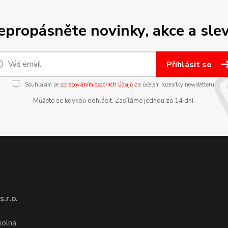
epropásněte novinky, akce a slev
Přihlásit se
Souhlasím se
zpracováním osobních údajů
za účelem rozesílky newsletteru.
Můžete se kdykoli odhlásit. Zasíláme jednou za 14 dní.
.r.o.
1
molna