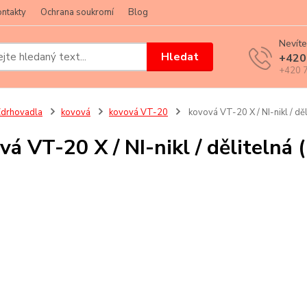
ntakty
Ochrana soukromí
Blog
Nevíte
Hledat
+420
+420 7
drhovadla
kovová
kovová VT-20
kovová VT-20 X / NI-nikl / děl
vá VT-20 X / NI-nikl / dělitelná 
z