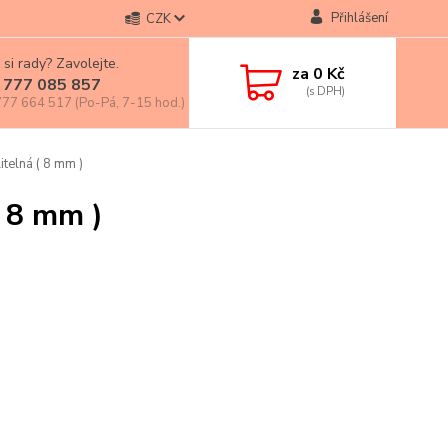
Přihlášení
CZK
 si rady? Zavolejte.
za
0 Kč
 777 085 857
77 664 517 (Po-Pá, 7-15 hod.)
itelná ( 8 mm )
( 8 mm )