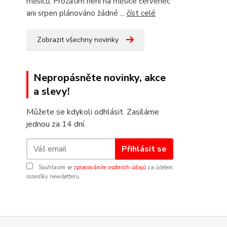
měsíců. Prozatím není na měsíce červenec
ani srpen plánováno žádné ...
číst celé
Zobrazit všechny novinky
Nepropásněte novinky, akce
a slevy!
Můžete se kdykoli odhlásit. Zasíláme
jednou za 14 dní.
Přihlásit se
Souhlasím se
zpracováním osobních údajů
za účelem
rozesílky newsletteru.