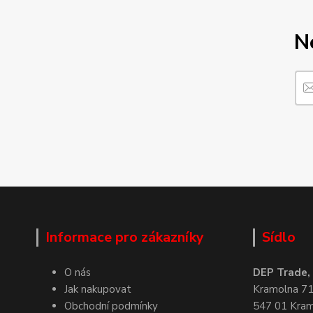
N
Informace pro zákazníky
Sídlo
O nás
DEP Trade, s
Jak nakupovat
Kramolna 7
Obchodní podmínky
547 01 Kra