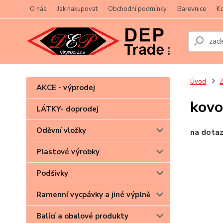
O nás
Jak nakupovat
Obchodní podmínky
Barevnice
Ko
Úvod
Z
AKCE - výprodej
kovo
LÁTKY- doprodej
Oděvní vložky
na dota
Plastové výrobky
Podšívky
Ramenní vycpávky a jiné výplně
Balící a obalové produkty