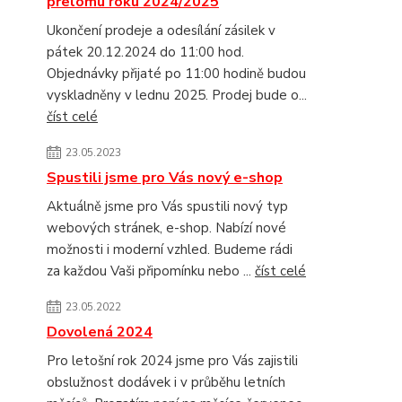
přelomu roku 2024/2025
Ukončení prodeje a odesílání zásilek v
pátek 20.12.2024 do 11:00 hod.
Objednávky přijaté po 11:00 hodině budou
vyskladněny v lednu 2025. Prodej bude o...
číst celé
23.05.2023
Spustili jsme pro Vás nový e-shop
Aktuálně jsme pro Vás spustili nový typ
webových stránek, e-shop. Nabízí nové
možnosti i moderní vzhled. Budeme rádi
za každou Vaši připomínku nebo ...
číst celé
23.05.2022
Dovolená 2024
Pro letošní rok 2024 jsme pro Vás zajistili
obslužnost dodávek i v průběhu letních