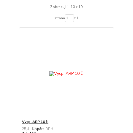
Zobrazuji 1-10 z 10
strana
z 1
Vycp. ARP 10 č.
25,41 Kč
/
pár