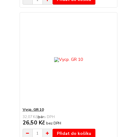
Vycp. GR 10
32,07 Kč
/
pár
26,50 Kč
bez DPH
Přidat do košíku