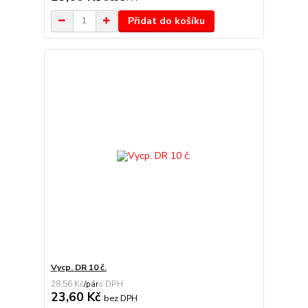
Přidat do košíku
Vycp. DR 10 č.
28,56 Kč
/
pár
23,60 Kč
bez DPH