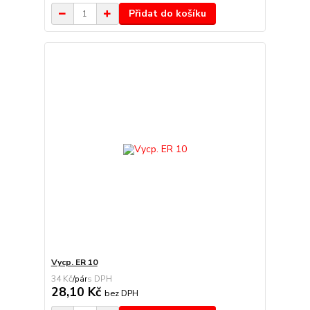
Přidat do košíku
Vycp. ER 10
34 Kč
/
pár
28,10 Kč
bez DPH