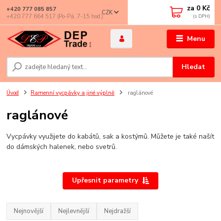
za
0 Kč
+420 777 085 857
CZK
+420 777 664 517 (Po-Pá, 7-15 hod.)
Menu
Hledat
Úvod
Ramenní vycpávky a jiné výplně
raglánové
raglánové
Vycpávky využijete do kabátů, sak a kostýmů. Můžete je také našít
do dámských halenek, nebo svetrů.
Upřesnit parametry
Nejnovější
Nejlevnější
Nejdražší