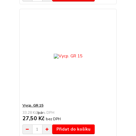
Vycp. GR 15
33,28 Kč
/
pár
27,50 Kč
bez DPH
Přidat do košíku