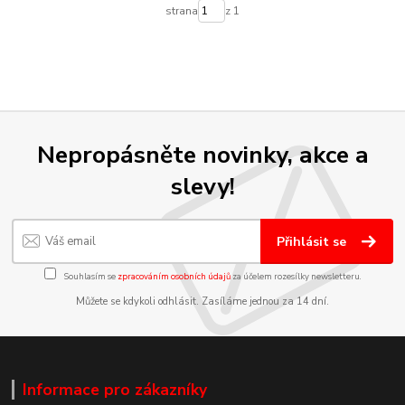
strana
z 1
Nepropásněte novinky, akce a
slevy!
Přihlásit se
Souhlasím se
zpracováním osobních údajů
za účelem rozesílky newsletteru.
Můžete se kdykoli odhlásit. Zasíláme jednou za 14 dní.
Informace pro zákazníky