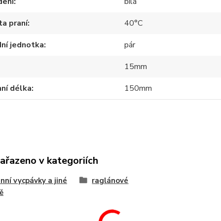
dení
bílá
a praní
40°C
ní jednotka
pár
15mm
ní délka
150mm
zařazeno v kategoriích
ní vycpávky a jiné
raglánové
ě