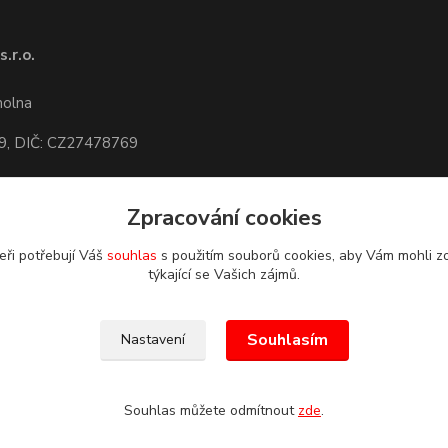
.r.o.
1
molna
9, DIČ: CZ27478769
Zpracování cookies
dete,
mapa
eři potřebují Váš
souhlas
s použitím souborů cookies, aby Vám mohli z
týkající se Vašich zájmů.
Souhlasím
Nastavení
Souhlas můžete odmítnout
zde
.