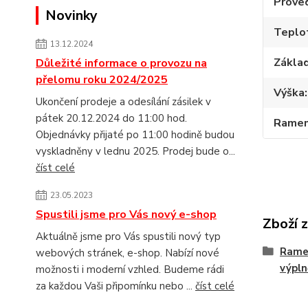
Prove
Novinky
Teplot
13.12.2024
Základ
Důležité informace o provozu na
přelomu roku 2024/2025
Výška
Ukončení prodeje a odesílání zásilek v
pátek 20.12.2024 do 11:00 hod.
Ramen
Objednávky přijaté po 11:00 hodině budou
vyskladněny v lednu 2025. Prodej bude o...
číst celé
23.05.2023
Spustili jsme pro Vás nový e-shop
Zboží 
Aktuálně jsme pro Vás spustili nový typ
Ramen
webových stránek, e-shop. Nabízí nové
výpln
možnosti i moderní vzhled. Budeme rádi
za každou Vaši připomínku nebo ...
číst celé