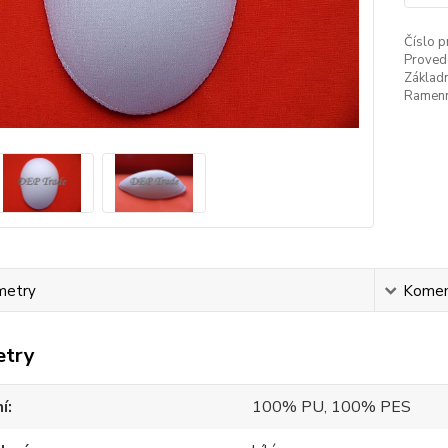
Číslo p
Proved
Základn
Ramenn
metry
Komen
etry
í
100% PU, 100% PES