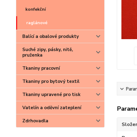
konfekční
raglánové
Balící a obalové produkty
Suché zipy, pásky, nitě,
pruženka
Tkaniny pracovní
Tkaniny pro bytový textil
Para
Tkaniny upravené pro tisk
Vatelín a oděvní zateplení
Param
Zdrhovadla
Složen