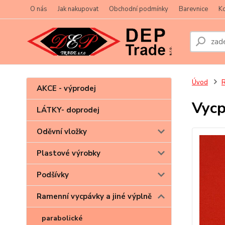
O nás
Jak nakupovat
Obchodní podmínky
Barevnice
Ko
Úvod
R
AKCE - výprodej
Vycp
LÁTKY- doprodej
Oděvní vložky
Plastové výrobky
Podšívky
Ramenní vycpávky a jiné výplně
parabolické