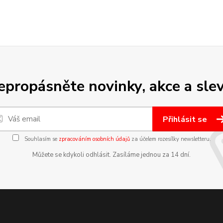
epropásněte novinky, akce a slev
Přihlásit se
Souhlasím se
zpracováním osobních údajů
za účelem rozesílky newsletteru.
Můžete se kdykoli odhlásit. Zasíláme jednou za 14 dní.