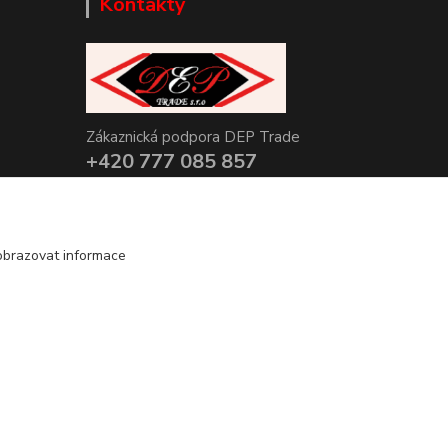
Kontakty
Zákaznická podpora DEP Trade
+420 777 085 857
+420 777 664 517 (Po-Pá, 7-15 hod.)
info@deptrade.cz
obrazovat informace
Vytvořeno na
Eshop-rychle.cz