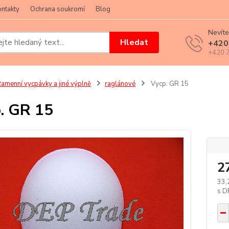
ntakty
Ochrana soukromí
Blog
Nevíte
Hledat
+420
+420 7
amenní vycpávky a jiné výplně
raglánové
Vycp. GR 15
. GR 15
2
33,