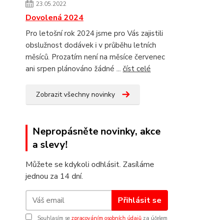
23.05.2022
Dovolená 2024
Pro letošní rok 2024 jsme pro Vás zajistili
obslužnost dodávek i v průběhu letních
měsíců. Prozatím není na měsíce červenec
ani srpen plánováno žádné ...
číst celé
Zobrazit všechny novinky
Nepropásněte novinky, akce
a slevy!
Můžete se kdykoli odhlásit. Zasíláme
jednou za 14 dní.
Přihlásit se
Souhlasím se
zpracováním osobních údajů
za účelem