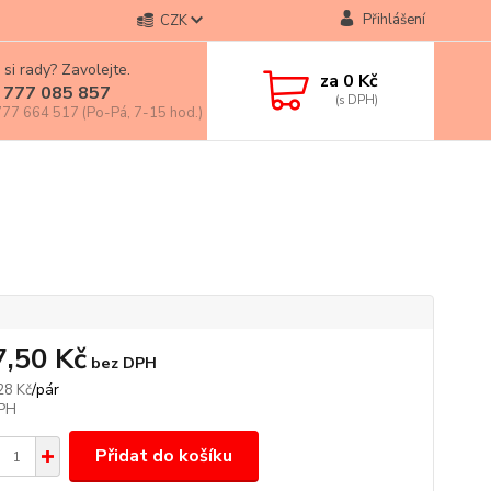
Přihlášení
CZK
 si rady? Zavolejte.
za
0 Kč
 777 085 857
77 664 517 (Po-Pá, 7-15 hod.)
7,50 Kč
bez DPH
/
pár
28 Kč
Přidat do košíku