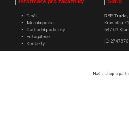
Informace pro zákazníky
Sídlo
O nás
DEP Trade, s
Jak nakupovat
Kramolna 7
Obchodní podmínky
547 01 Kra
Fotogalerie
IČ: 2747876
Kontakty
Kde nás naj
Náš e-shop a partn