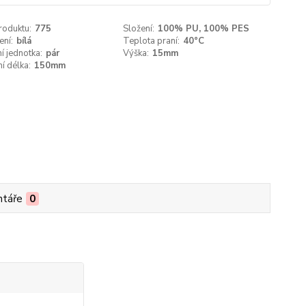
roduktu:
775
Složení:
100% PU, 100% PES
ení:
bílá
Teplota praní:
40°C
í jednotka:
pár
Výška:
15mm
í délka:
150mm
táře
0