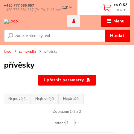
za
0 Kč
+420 777 085 857
CZK
+420 777 664 517 (Po-Pá, 7-15 hod.)
Menu
Hledat
Úvod
Zdrhovadla
přívěsky
přívěsky
Upřesnit parametry
Nejnovější
Nejlevnější
Nejdražší
Zobrazuji 1-2 z 2
strana
z 1