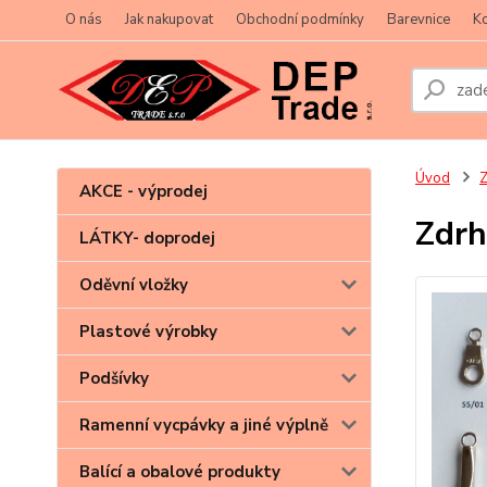
O nás
Jak nakupovat
Obchodní podmínky
Barevnice
Ko
Úvod
Z
AKCE - výprodej
Zdrh
LÁTKY- doprodej
Oděvní vložky
Plastové výrobky
Podšívky
Ramenní vycpávky a jiné výplně
Balící a obalové produkty