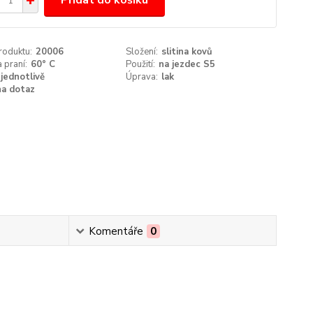
Přidat do košíku
roduktu:
20006
Složení:
slitina kovů
 praní:
60° C
Použití:
na jezdec S5
jednotlivě
Úprava:
lak
na dotaz
Komentáře
0