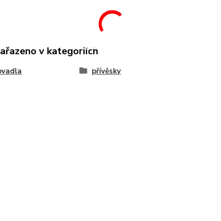
zařazeno v kategoriích
ovadla
přívěsky