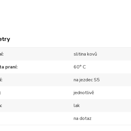
etry
í
slitina kovů
a praní
60° C
í
na jezdec S5
jednotlivě
a
lak
na dotaz