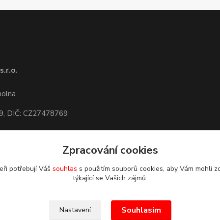
.r.o.
1
molna
9, DIČ: CZ27478769
Zpracování cookies
dete,
mapa
eři potřebují Váš
souhlas
s použitím souborů cookies, aby Vám mohli z
týkající se Vašich zájmů.
Souhlasím
Nastavení