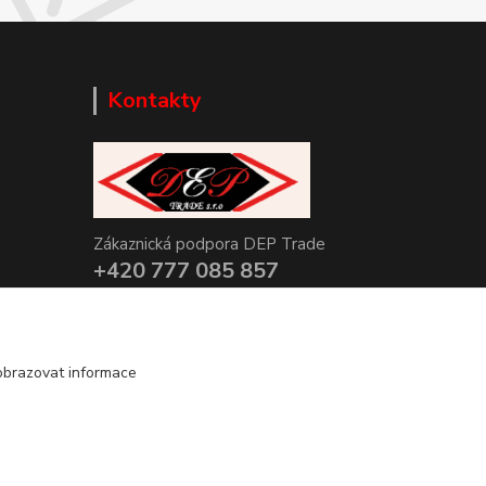
Kontakty
Zákaznická podpora DEP Trade
+420 777 085 857
+420 777 664 517 (Po-Pá, 7-15 hod.)
info@deptrade.cz
obrazovat informace