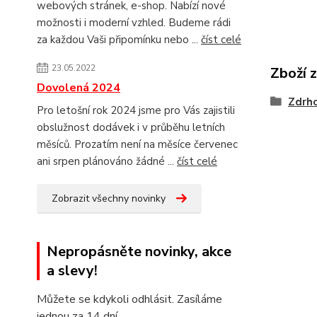
webových stránek, e-shop. Nabízí nové
možnosti i moderní vzhled. Budeme rádi
za každou Vaši připomínku nebo ...
číst celé
23.05.2022
Zboží 
Dovolená 2024
Zdrh
Pro letošní rok 2024 jsme pro Vás zajistili
obslužnost dodávek i v průběhu letních
měsíců. Prozatím není na měsíce červenec
ani srpen plánováno žádné ...
číst celé
Zobrazit všechny novinky
Nepropásněte novinky, akce
a slevy!
Můžete se kdykoli odhlásit. Zasíláme
jednou za 14 dní.