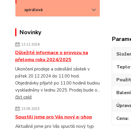
spirálová
Novinky
Param
13.12.2024
Důležité informace o provozu na
Složen
přelomu roku 2024/2025
Teplot
Ukončení prodeje a odesílání zásilek v
pátek 20.12.2024 do 11:00 hod.
Použit
Objednávky přijaté po 11:00 hodině budou
vyskladněny v lednu 2025. Prodej bude o...
Balení
číst celé
Úprav
23.05.2023
Spustili jsme pro Vás nový e-shop
Cena
Aktuálně jsme pro Vás spustili nový typ