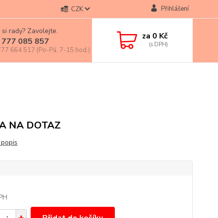
Přihlášení
CZK
 si rady? Zavolejte.
za
0 Kč
 777 085 857
77 664 517 (Po-Pá, 7-15 hod.)
A NA DOTAZ
 popis