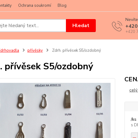
ntakty
Ochrana soukromí
Blog
Nevíte
Hledat
+420
+420 7
drhovadla
přívěsky
Zdrh. přívěsek S5/ozdobný
. přívěsek S5/ozdobný
CEN
celý
/
ks