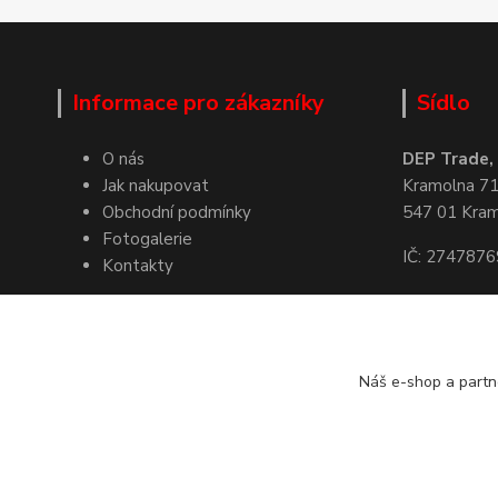
Informace pro zákazníky
Sídlo
O nás
DEP Trade, s
Jak nakupovat
Kramolna 7
Obchodní podmínky
547 01 Kra
Fotogalerie
IČ: 2747876
Kontakty
Kde nás naj
Náš e-shop a partn