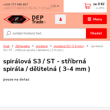
za
0 Kč
+420 777 085 857
CZK
+420 777 664 517 (Po-Pá, 7-15 hod.)
Menu
Hledat
Úvod
Zdrhovadla
spirálová
spirálová S3 ( 3-4 mm )
spirálová
S3 / ST - stříbrná spirála / dělitelná ( 3-4 mm )
spirálová S3 / ST - stříbrná
spirála / dělitelná ( 3-4 mm )
pouze na dotaz