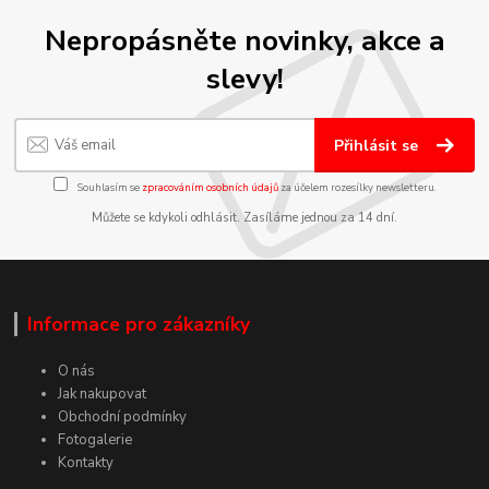
Nepropásněte novinky, akce a
slevy!
Přihlásit se
Souhlasím se
zpracováním osobních údajů
za účelem rozesílky newsletteru.
Můžete se kdykoli odhlásit. Zasíláme jednou za 14 dní.
Informace pro zákazníky
O nás
Jak nakupovat
Obchodní podmínky
Fotogalerie
Kontakty