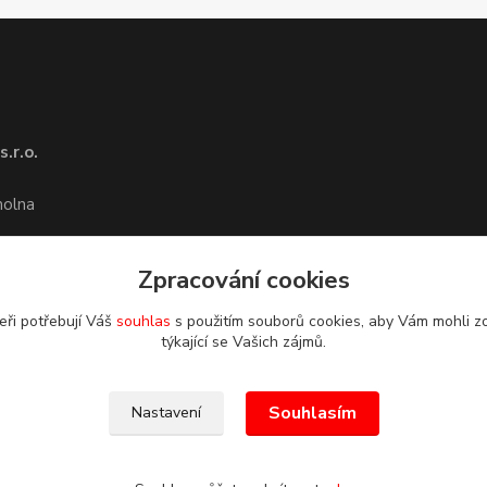
.r.o.
1
molna
9, DIČ: CZ27478769
Zpracování cookies
eři potřebují Váš
souhlas
s použitím souborů cookies, aby Vám mohli z
dete,
mapa
týkající se Vašich zájmů.
Souhlasím
Nastavení