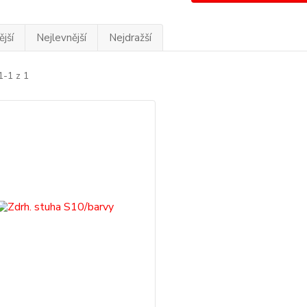
jší
Nejlevnější
Nejdražší
1-1 z 1