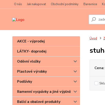
O nás
Jak nakupovat
Obchodní podmínky
Barevnice
Ko
Úvod
Z
AKCE - výprodej
stuh
LÁTKY- doprodej
Oděvní vložky
Cena:
Plastové výrobky
Podšívky
Skl
Ramenní vycpávky a jiné výplně
Balící a obalové produkty