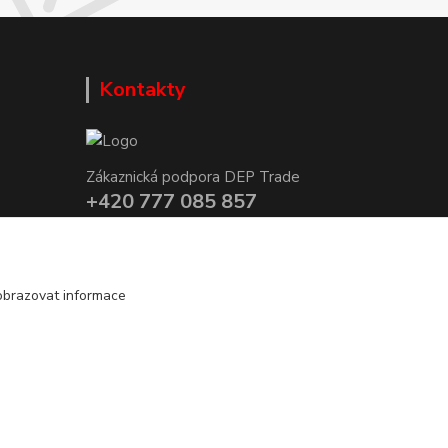
Kontakty
Zákaznická podpora DEP Trade
+420 777 085 857
+420 777 664 517 (Po-Pá, 7-15 hod.)
info@deptrade.cz
obrazovat informace
Vytvořeno na
Eshop-rychle.cz