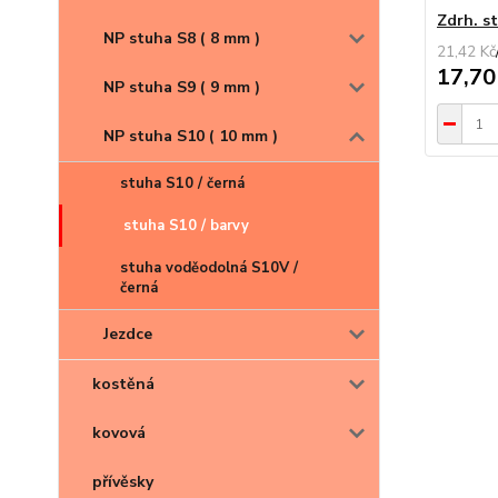
Zdrh. s
NP stuha S8 ( 8 mm )
21,42 Kč
17,70
NP stuha S9 ( 9 mm )
NP stuha S10 ( 10 mm )
stuha S10 / černá
stuha S10 / barvy
stuha voděodolná S10V /
černá
Jezdce
kostěná
kovová
přívěsky