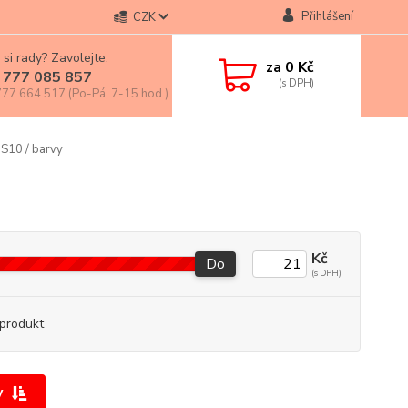
Přihlášení
CZK
 si rady? Zavolejte.
za
0 Kč
 777 085 857
77 664 517 (Po-Pá, 7-15 hod.)
 S10 / barvy
Kč
Do
produkt
y