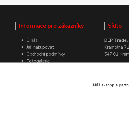
Informace pro zákazníky
Sídlo
O nás
DEP Trade, s
Jak nakupovat
Kramolna 7
Obchodní podmínky
547 01 Kra
Fotogalerie
IČ: 2747876
Kontakty
Náš e-shop a partn
Kde nás naj