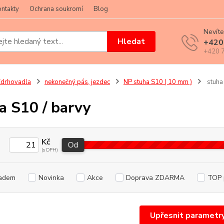
ntakty
Ochrana soukromí
Blog
Nevíte
Hledat
+420
+420 7
drhovadla
nekonečný pás, jezdec
NP stuha S10 ( 10 mm )
stuha
a S10 / barvy
Kč
Od
adem
Novinka
Akce
Doprava ZDARMA
TOP 
Upřesnit parametr